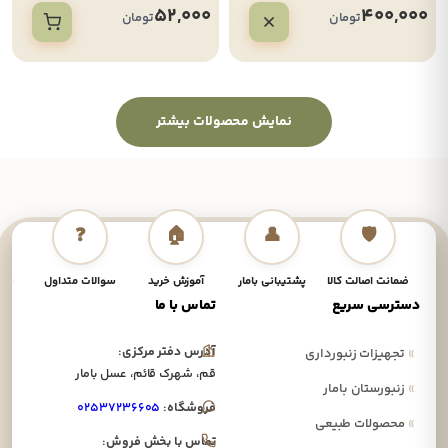
52,000
400,000
تومان
تومان
نمایش محصولات بیشتر
❓
🏠
👤
🛡️
ضمانت اصالت کالا
پشتیبانی بامار
آموزش خرید
سوالات متداول
نحوه
دسترسی سریع
تماس با ما
آدرس دفتر مرکزی:
»
تجهیزات زنبورداری
قم، شهرک قائم، عسل بامار
»
زنبورستان بامار
فروشگاه:
۰۲۵۳۷۲۳۶۶۰۵
»
محصولات طبیعی
تماس با بخش فروش: