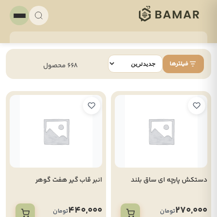
فیلترها
668 محصول
دستکش پارچه ای ساق بلند
انبر قاب گیر هفت گوهر
440,000
270,000
تومان
تومان