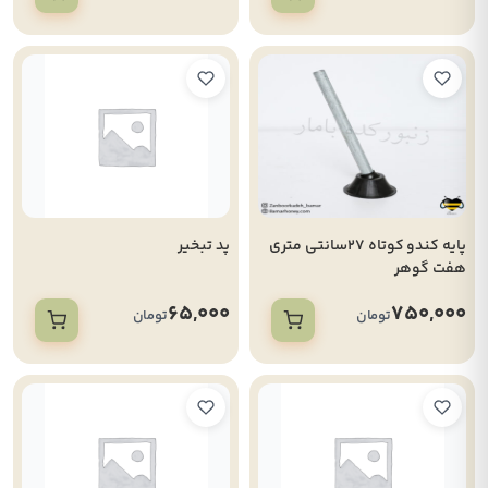
پایه کندو کوتاه 27سانتی متری
پد تبخیر
هفت گوهر
65,000
750,000
تومان
تومان