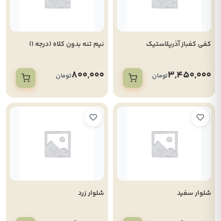
کفی کفباز آذرپلاستیک
نیم تنه بدون کلاه (درجه 1)
800,000
3,450,000
تومان
تومان
شلوار سفید
شلوار زرد