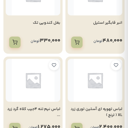
انبر قابگیر استیل
بغل کندویی تک
330,000
480,000
تومان
تومان
لباس تهویه ای آستین توری زرد
لباس نیم تنه 4جیب کلاه گرد زرد
XL ( ترنج )
...
1,275,000
2,400,000
تومان
تومان