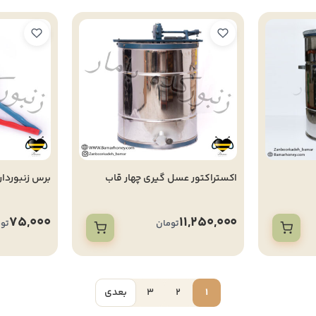
اکستراکتور عسل گیری چهار قاب
برس زنبوردا
75,000
11,250,000
تومان
تو
1
2
3
بعدی