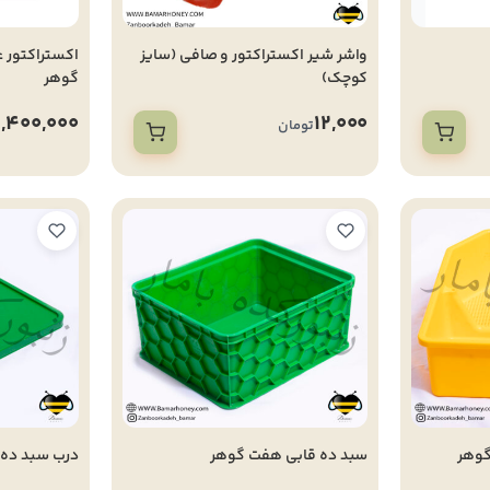
واشر شیر اکستراکتور و صافی (سایز
کوچک)
گوهر
,400,000
12,000
تومان
گوهر
سبد ده قابی هفت گوهر
درب سبد ده 