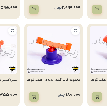
595,000
2,090,000
تومان
ت
 هفت گوهر
مجموعه قاب گردان پایه دار هفت گوهر
شیر اکستراک
355,000
180,000
تومان