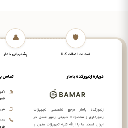
👤
🛡️
ضمانت اصالت کالا
پشتیبانی بامار
درباره زنبورکده بامار
تماس با
آدر
قم،
فرو
زنبورکده بامار مرجع تخصصی تجهیزات
زنبورداری و محصولات طبیعی زنبور عسل در
تما
ایران است. ما با ارائه کلیه تجهیزات مدرن و
فرو