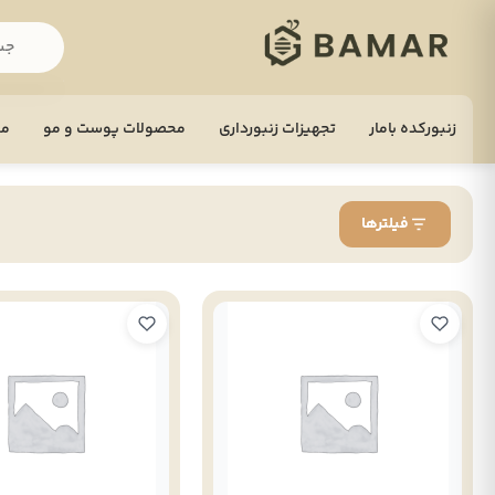
زنبورکده بامار
تجهيزات زنبورداری
محصولات پوست و مو
مح
فیلترها