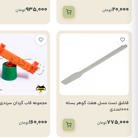
935,000
20,000
تومان
تومان
قاشق تست عسل هفت گوهر بسته
مجموعه قاب گردان سرندی
1000عددی
160,000
775,000
تومان
تومان