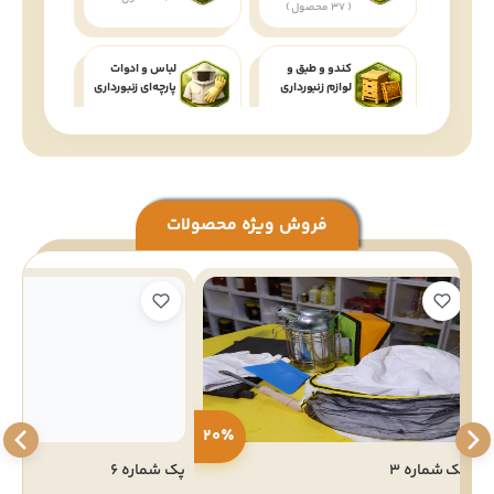
( 37 محصول )
کندو و طبق و
لباس و ادوات
لوازم زنبورداری
پارچه‌ای زنبورداری
( 82 محصول )
( 83 محصول )
مکمل غذایی
زنبور عسل
فروش ویژه محصولات
( 22 محصول )
20٪
پک شماره 3
پک شماره 6