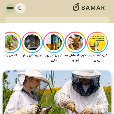
خرید اقساطی به
خرید اقساطی به
تجهیزات زنبور
زنبورستان بامار
آکادمی بامار
م
زودی
زودی
داری