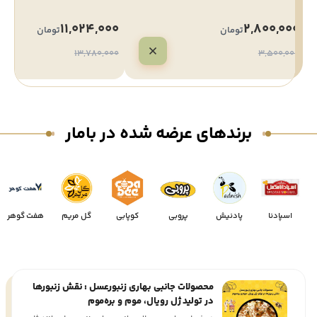
11,024,000
2,800,000
تومان
تومان
13,780,000
3,500,000
برندهای عرضه شده در بامار
اسپادنا
پادنیش
پروبی
کوپابی
گل مریم
هفت گوهر
محصولات جانبی بهاری زنبورعسل : نقش زنبورها
در تولید ژل‌ رویال، موم و بره‌موم