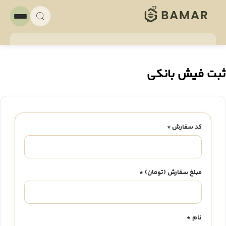
بت فیش بانکی
کد سفارش *
مبلغ سفارش (تومان) *
نام *