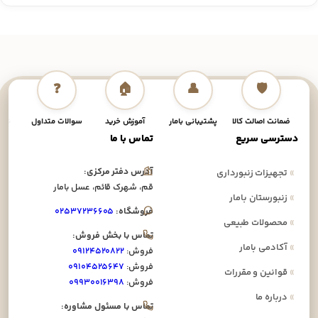
❓
🏠
👤
🛡️
ضمانت اصالت کالا
پشتیبانی بامار
آموزش خرید
سوالات متداول
نحوه
دسترسی سریع
تماس با ما
آدرس دفتر مرکزی:
»
تجهیزات زنبورداری
قم، شهرک قائم، عسل بامار
»
زنبورستان بامار
فروشگاه:
۰۲۵۳۷۲۳۶۶۰۵
»
محصولات طبیعی
تماس با بخش فروش:
»
آکادمی بامار
فروش:
۰۹۱۲۴۵۲۰۸۲۲
فروش:
۰۹۱۰۴۵۲۵۶۴۷
»
قوانین و مقررات
فروش:
۰۹۹۳۰۰۱۶۳۹۸
»
درباره ما
تماس با مسئول مشاوره: