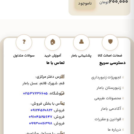
200,000
تومان
ناموجود
❓
🏠
👤
🛡️
ضمانت اصالت کالا
پشتیبانی بامار
آموزش خرید
سوالات متداول
نحوه
دسترسی سریع
تماس با ما
آدرس دفتر مرکزی:
»
تجهیزات زنبورداری
قم، شهرک قائم، عسل بامار
»
زنبورستان بامار
فروشگاه:
۰۲۵۳۷۲۳۶۶۰۵
»
محصولات طبیعی
تماس با بخش فروش:
»
آکادمی بامار
فروش:
۰۹۱۲۴۵۲۰۸۲۲
فروش:
۰۹۱۰۴۵۲۵۶۴۷
»
قوانین و مقررات
فروش:
۰۹۹۳۰۰۱۶۳۹۸
»
درباره ما
تماس با مسئول مشاوره: