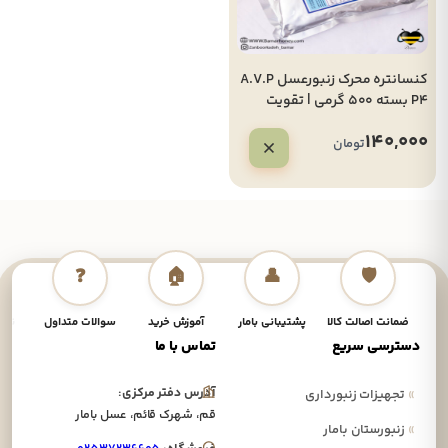
کنسانتره محرک زنبورعسل A.V.P
P4 بسته 500 گرمی | تقویت
تخم‌ریزی ملکه و جمعیت‌سازی
140,000
کلونی
تومان
❓
🏠
👤
🛡️
ضمانت اصالت کالا
پشتیبانی بامار
آموزش خرید
سوالات متداول
نحوه
دسترسی سریع
تماس با ما
آدرس دفتر مرکزی:
»
تجهیزات زنبورداری
قم، شهرک قائم، عسل بامار
»
زنبورستان بامار