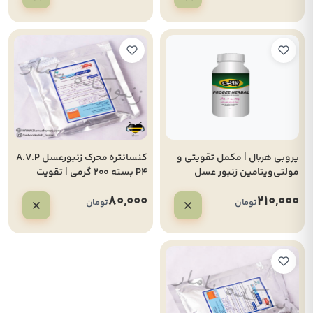
پروبی هربال | مکمل تقویتی و
کنسانتره محرک زنبورعسل A.V.P
مولتی‌ویتامین زنبور عسل
P4 بسته 200 گرمی | تقویت
تخم‌ریزی ملکه و جمعیت‌سازی
80,000
210,000
کلونی
تومان
تومان