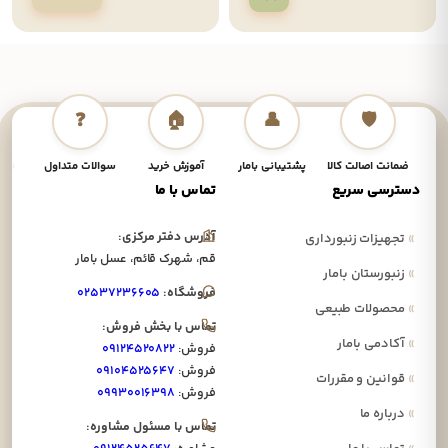
❓
🏠
👤
🛡️
ضمانت اصالت کالا
پشتیبانی بامار
آموزش خرید
سوالات متداول
نحوه
دسترسی سریع
تماس با ما
آدرس دفتر مرکزی:
»
تجهیزات زنبورداری
قم، شهرک قائم، عسل بامار
»
زنبورستان بامار
فروشگاه:
۰۲۵۳۷۲۳۶۶۰۵
»
محصولات طبیعی
تماس با بخش فروش:
»
آکادمی بامار
فروش:
۰۹۱۲۴۵۲۰۸۲۲
فروش:
۰۹۱۰۴۵۲۵۶۴۷
»
قوانین و مقررات
فروش:
۰۹۹۳۰۰۱۶۳۹۸
»
درباره ما
تماس با مسئول مشاوره: