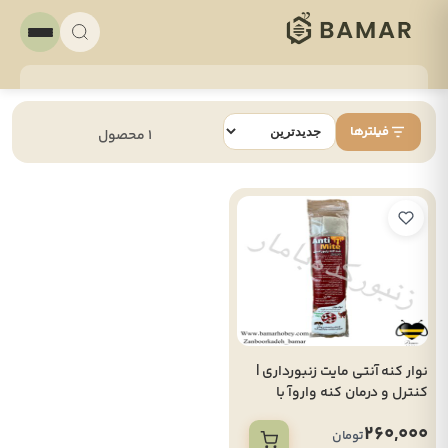
فیلترها
1 محصول
نوار کنه آنتی مایت زنبورداری |
کنترل و درمان کنه واروآ با
اسیدهای آلی (۱۰ عددی)
260,000
تومان