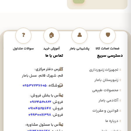
❓
🏠
👤
🛡️
ضمانت اصالت کالا
پشتیبانی بامار
آموزش خرید
سوالات متداول
نحوه
دسترسی سریع
تماس با ما
آدرس دفتر مرکزی:
»
تجهیزات زنبورداری
قم، شهرک قائم، عسل بامار
»
زنبورستان بامار
فروشگاه:
۰۲۵۳۷۲۳۶۶۰۵
»
محصولات طبیعی
تماس با بخش فروش:
»
آکادمی بامار
فروش:
۰۹۱۲۴۵۲۰۸۲۲
فروش:
۰۹۱۰۴۵۲۵۶۴۷
»
قوانین و مقررات
فروش:
۰۹۹۳۰۰۱۶۳۹۸
»
درباره ما
تماس با مسئول مشاوره: