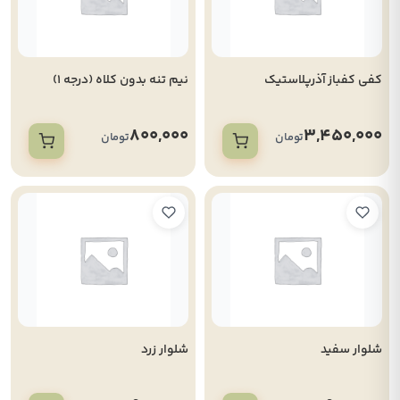
کفی کفباز آذرپلاستیک
نیم تنه بدون کلاه (درجه 1)
800,000
3,450,000
تومان
تومان
شلوار سفید
شلوار زرد