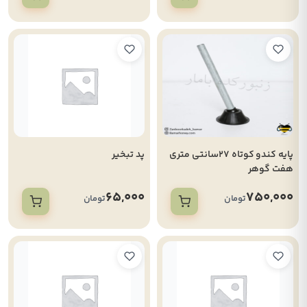
پایه کندو کوتاه 27سانتی متری
پد تبخیر
هفت گوهر
65,000
750,000
تومان
تومان