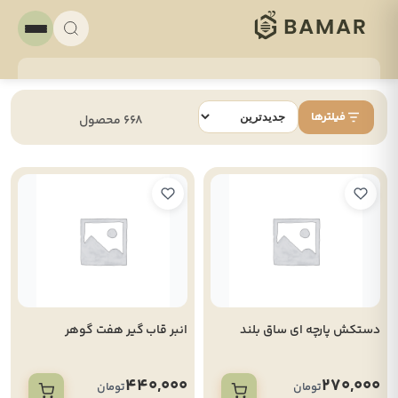
فیلترها
668 محصول
دستکش پارچه ای ساق بلند
انبر قاب گیر هفت گوهر
440,000
270,000
تومان
تومان