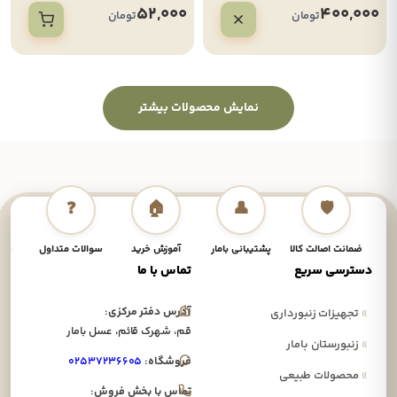
52,000
400,000
تومان
تومان
نمایش محصولات بیشتر
❓
🏠
👤
🛡️
ضمانت اصالت کالا
پشتیبانی بامار
آموزش خرید
سوالات متداول
نحوه
دسترسی سریع
تماس با ما
آدرس دفتر مرکزی:
»
تجهیزات زنبورداری
قم، شهرک قائم، عسل بامار
»
زنبورستان بامار
فروشگاه:
۰۲۵۳۷۲۳۶۶۰۵
»
محصولات طبیعی
تماس با بخش فروش: