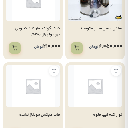
صافی عسل سایز متوسط
کیک گرده بامار 0.5 کیلویی
پروموتورال (20%)
210,000
4,050,000
تومان
تومان
نوار کنه آپی فلوم
قاب میکس مونتاژ نشده