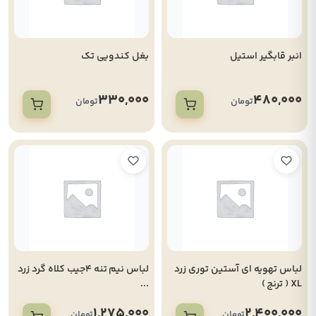
انبر قابگیر استیل
بغل کندویی تک
330,000
480,000
تومان
تومان
لباس تهویه ای آستین توری زرد
لباس نیم تنه 4جیب کلاه گرد زرد
XL ( ترنج )
...
1,275,000
2,400,000
تومان
تومان