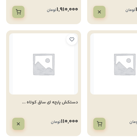
1,910,000
تومان
تومان
دستکش پارچه ای ساق کوتاه ...
110,000
مان
تومان