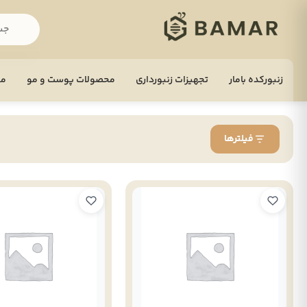
زنبورکده بامار
تجهيزات زنبورداری
محصولات پوست و مو
مح
فیلترها