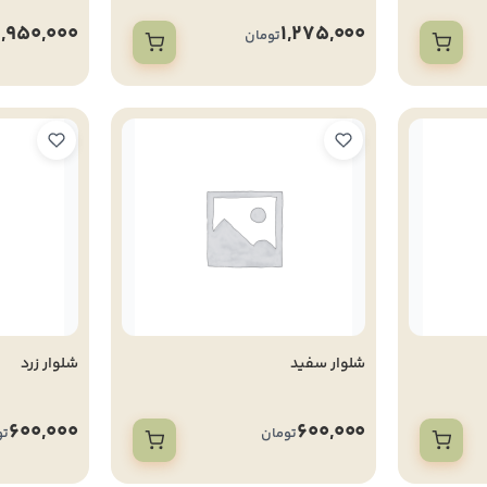
1,950,000
1,275,000
تومان
شلوار سفید
شلوار زرد
600,000
600,000
تومان
تو