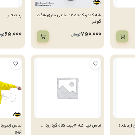
پایه کندو کوتاه 27سانتی متری هفت
پد تبخیر
گوهر
65,000
750,000
تومان
توم
لباس تهویه ای آستین توری زرد XL (
لباس نیم تنه 4جیب کلاه گرد زرد ...
ترنج