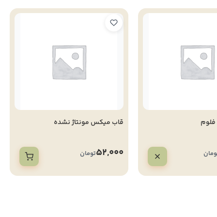
 فلوم
قاب میکس مونتاژ نشده
52,000
ومان
تومان