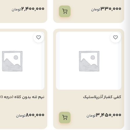
2,400,000
330,000
تومان
تومان
کفی کفباز آذرپلاستیک
نیم تنه بدون کلاه (درجه 1)
800,000
3,450,000
تومان
تومان