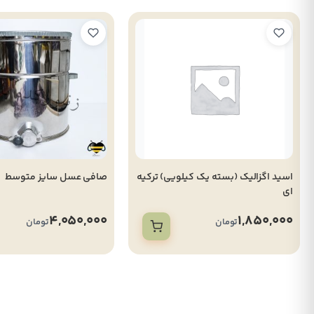
اسید اگزالیک (بسته یک کیلویی) ترکیه
صافی عسل سایز متوسط
ای
4,050,000
1,850,000
تومان
تومان