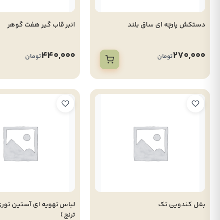
دستکش پارچه ای ساق بلند
انبر قاب گیر هفت گوهر
440,000
270,000
تومان
تومان
بغل کندویی تک
ترنج )