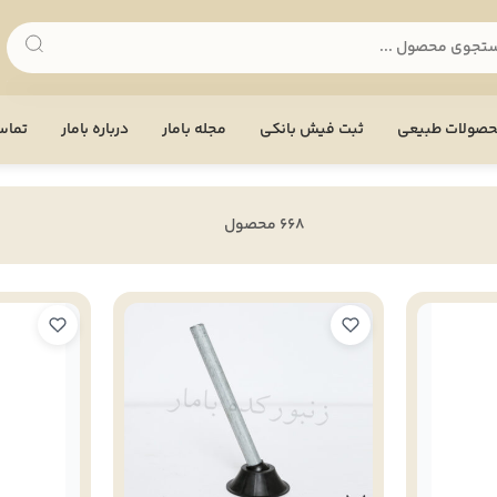
صولات طبیعی
ثبت فیش بانکی
مجله بامار
درباره بامار
تماس 
668 محصول