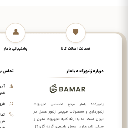
👤
🛡️
ضمانت اصالت کالا
پشتیبانی بامار
درباره زنبورکده بامار
تماس با
آدر
قم،
فرو
زنبورکده بامار مرجع تخصصی تجهیزات
زنبورداری و محصولات طبیعی زنبور عسل در
تما
ایران است. ما با ارائه کلیه تجهیزات مدرن و
فرو
سنتی زنبورداری، عسل طبیعی، گرده گل، ژل