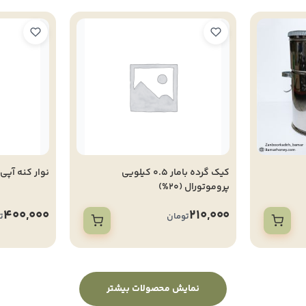
کیک گرده بامار 0.5 کیلویی
نوار کنه آپی
پروموتورال (20%)
400,000
210,000
تومان
ت
نمایش محصولات بیشتر