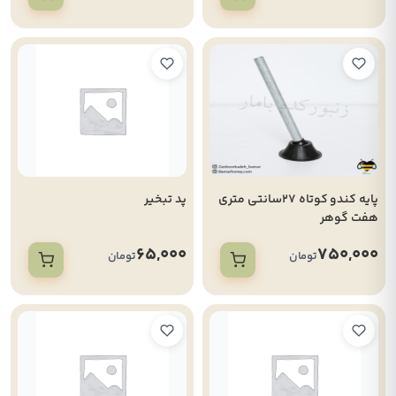
پایه کندو کوتاه 27سانتی متری
پد تبخیر
هفت گوهر
65,000
750,000
تومان
تومان