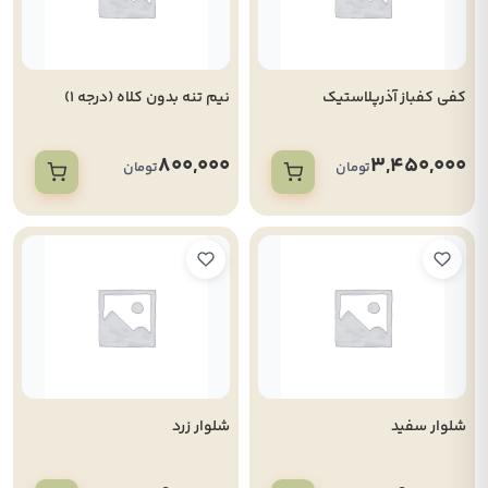
کفی کفباز آذرپلاستیک
نیم تنه بدون کلاه (درجه 1)
800,000
3,450,000
تومان
تومان
شلوار سفید
شلوار زرد