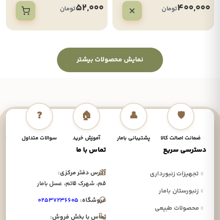
52,000
400,000
تومان
تومان
نمایش محصولات بیشتر
❓
🏠
👤
🛡️
ضمانت اصالت کالا
پشتیبانی بامار
آموزش خرید
سوالات متداول
نحوه
دسترسی سریع
تماس با ما
آدرس دفتر مرکزی:
»
تجهیزات زنبورداری
قم، شهرک قائم، عسل بامار
»
زنبورستان بامار
فروشگاه:
۰۲۵۳۷۲۳۶۶۰۵
»
محصولات طبیعی
تماس با بخش فروش: