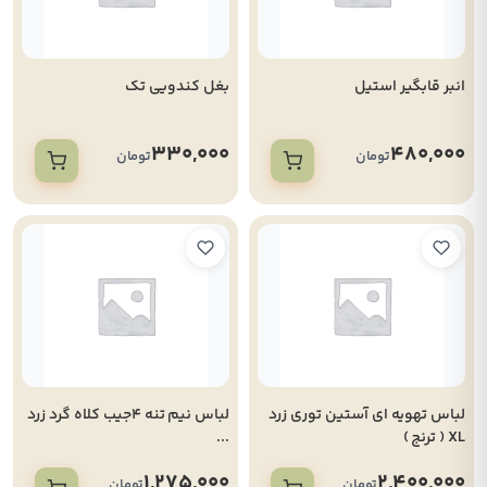
انبر قابگیر استیل
بغل کندویی تک
330,000
480,000
تومان
تومان
لباس تهویه ای آستین توری زرد
لباس نیم تنه 4جیب کلاه گرد زرد
XL ( ترنج )
...
1,275,000
2,400,000
تومان
تومان