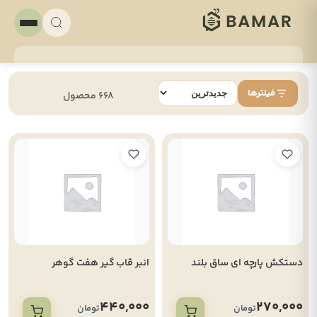
فیلترها
668 محصول
دستکش پارچه ای ساق بلند
انبر قاب گیر هفت گوهر
440,000
270,000
تومان
تومان