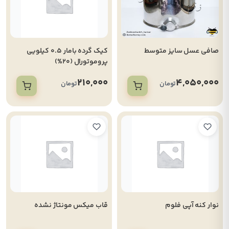
صافی عسل سایز متوسط
کیک گرده بامار 0.5 کیلویی
پروموتورال (20%)
210,000
4,050,000
تومان
تومان
نوار کنه آپی فلوم
قاب میکس مونتاژ نشده