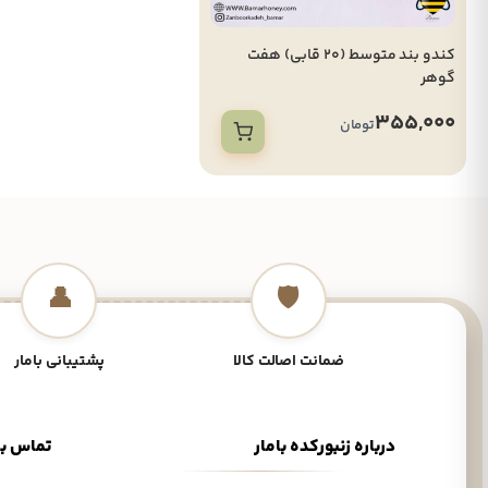
کندو بند متوسط (20 قابی) هفت
گوهر
355,000
تومان
👤
🛡️
ضمانت اصالت کالا
پشتیبانی بامار
درباره زنبورکده بامار
تماس با