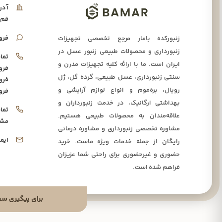
آدر
قم،
فرو
زنبورکده بامار مرجع تخصصی تجهیزات
زنبورداری و محصولات طبیعی زنبور عسل در
تما
ایران است. ما با ارائه کلیه تجهیزات مدرن و
فرو
سنتی زنبورداری، عسل طبیعی، گرده گل، ژل
فرو
رویال، بره‌موم و انواع لوازم آرایشی و
فرو
بهداشتی ارگانیک، در خدمت زنبورداران و
تما
علاقه‌مندان به محصولات طبیعی هستیم.
مشا
مشاوره تخصصی زنبورداری و مشاوره درمانی
ایم
رایگان از جمله خدمات ویژه ماست. خرید
حضوری و غیرحضوری برای راحتی شما عزیزان
فراهم شده است.
برای پیگیری سفارشا