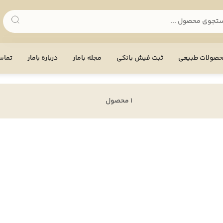
صولات طبیعی
ثبت فیش بانکی
مجله بامار
درباره بامار
تماس 
1 محصول