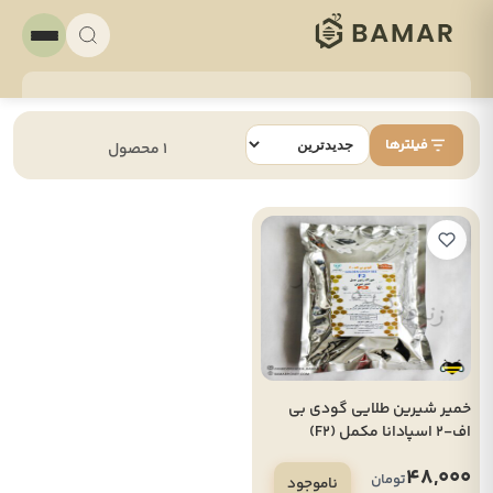
فیلترها
1 محصول
خمیر شیرین طلایی گودی بی
اف-2 اسپادانا مکمل (F2)
48,000
تومان
ناموجود