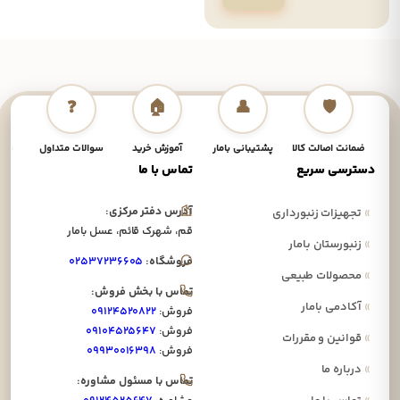
❓
🏠
👤
🛡️
ضمانت اصالت کالا
پشتیبانی بامار
آموزش خرید
سوالات متداول
نحوه
دسترسی سریع
تماس با ما
آدرس دفتر مرکزی:
»
تجهیزات زنبورداری
قم، شهرک قائم، عسل بامار
»
زنبورستان بامار
فروشگاه:
۰۲۵۳۷۲۳۶۶۰۵
»
محصولات طبیعی
تماس با بخش فروش:
»
آکادمی بامار
فروش:
۰۹۱۲۴۵۲۰۸۲۲
فروش:
۰۹۱۰۴۵۲۵۶۴۷
»
قوانین و مقررات
فروش:
۰۹۹۳۰۰۱۶۳۹۸
»
درباره ما
تماس با مسئول مشاوره: