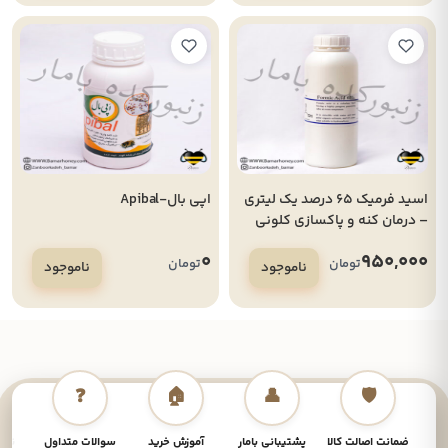
اسید فرمیک 65 درصد یک لیتری
اپی بال-Apibal
– درمان کنه و پاکسازی کلونی
زنبور عسل
0
950,000
تومان
تومان
ناموجود
ناموجود
❓
🏠
👤
🛡️
ضمانت اصالت کالا
پشتیبانی بامار
آموزش خرید
سوالات متداول
نحوه