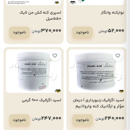
نوارکنه وانگاز
اسپری کنه کش من لایک
550میل
370,000
52,000
تومان
تومان
ناموجود
ناموجود
اسید اگزالیک زنبورداری | درمان
اسيد اگزاليک 900 گرمي
مؤثر و ارگانیک کنه واروا(نیم
کیلویی)
247,000
240,000
تومان
تومان
ناموجود
ناموجود