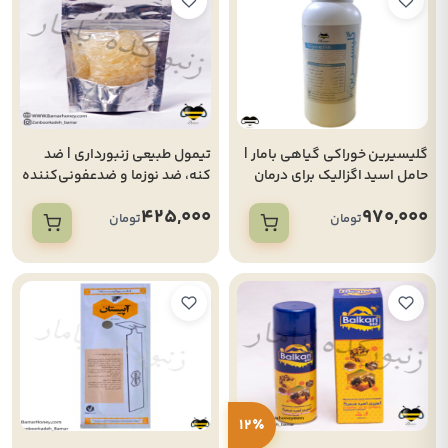
گلیسیرین خوراکی گیاهی بامار |
تیمول طبیعی زنبورداری | ضد
حامل اسید اگزالیک برای درمان
کنه، ضد نوزما و ضدعفونی‌کننده
کنه واروا
کندو(بسته 50 گرمی)
425,000
970,000
تومان
تومان
12٪