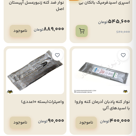
اسپری اسیدفرمیک بالکان بی
نوار ضد کنه زنبورعسل آپیستان
اصل
545,600
تومان
889,000
تومان
ناموجود
620,000
نوار کنه پادبان |درمان کنه واروا
وامیترات(بسته 10عددی)
با اسیدهای آلی
90,000
400,000
تومان
تومان
ناموجود
ناموجود