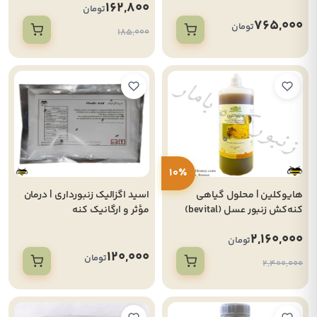
162,800
تومان
765,000
تومان
185,000
10٪
هایوکلین | محلول گیاهی
اسید اگزالیک زنبورداری | درمان
کنه‌کش زنبور عسل (bevital)
مؤثر و ارگانیک کنه
واروا(250گرمی)
2,160,000
تومان
120,000
تومان
2,400,000