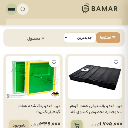
فیلترها
3 محصول
درب کندو پلاستیکی هفت گوهر
درب کندو رنگ شده هفت
– دوجداره مخصوص کندوی کف
گوهر(رنگ زرد)
باز لانگستروت
346,000
1,705,000
تومان
تومان
ناموجود