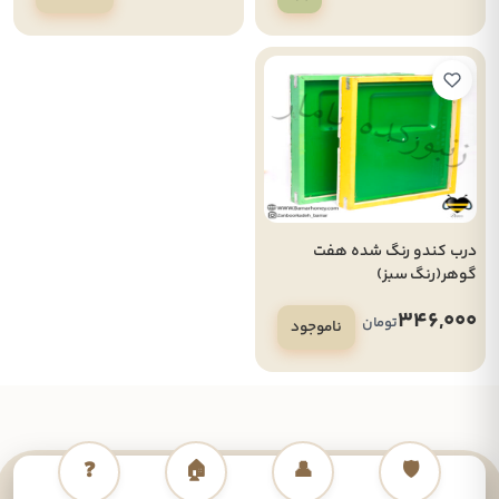
درب کندو رنگ شده هفت
گوهر(رنگ سبز)
346,000
تومان
ناموجود
❓
🏠
👤
🛡️