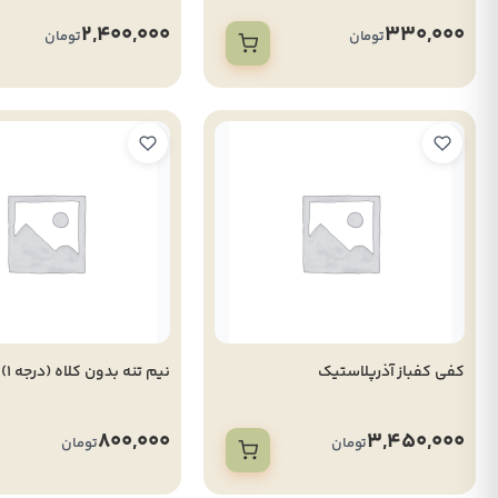
2,400,000
330,000
تومان
تومان
کفی کفباز آذرپلاستیک
نیم تنه بدون کلاه (درجه 1)
800,000
3,450,000
تومان
تومان