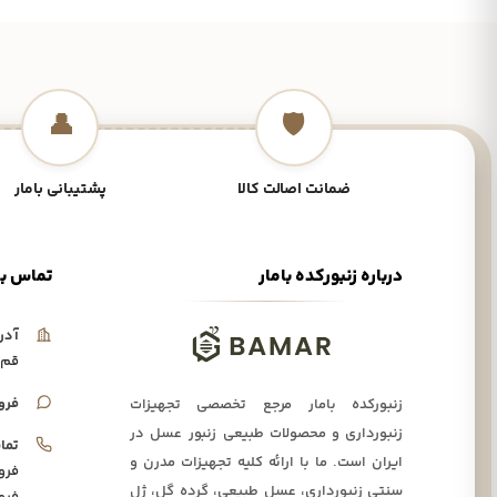
👤
🛡️
ضمانت اصالت کالا
پشتیبانی بامار
درباره زنبورکده بامار
تماس با
آدر
قم،
فرو
زنبورکده بامار مرجع تخصصی تجهیزات
زنبورداری و محصولات طبیعی زنبور عسل در
تما
ایران است. ما با ارائه کلیه تجهیزات مدرن و
فرو
سنتی زنبورداری، عسل طبیعی، گرده گل، ژل