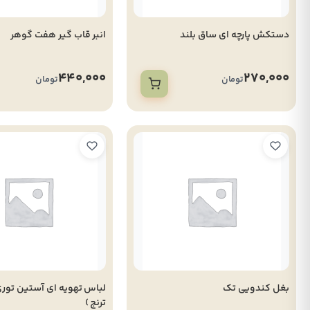
دستکش پارچه ای ساق بلند
انبر قاب گیر هفت گوهر
440,000
270,000
تومان
تومان
بغل کندویی تک
ترنج )