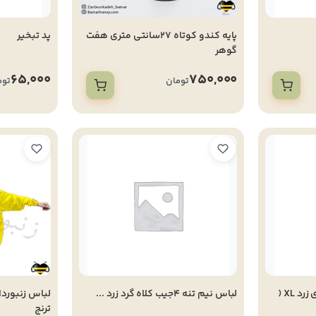
پایه کندو کوتاه 27سانتی متری هفت
پد تبخیر
گوهر
65,000
750,000
تومان
توم
لباس تهویه ای آستین توری زرد XL (
لباس نیم تنه 4جیب کلاه گرد زرد ...
ترنج