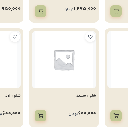
1,950,000
1,275,000
تومان
شلوار سفید
شلوار زرد
600,000
600,000
تومان
تو