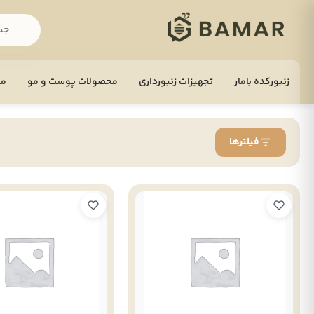
زنبورکده بامار
تجهيزات زنبورداری
محصولات پوست و مو
مح
فیلترها