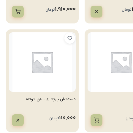
1,910,000
تومان
تومان
دستکش پارچه ای ساق کوتاه ...
110,000
مان
تومان