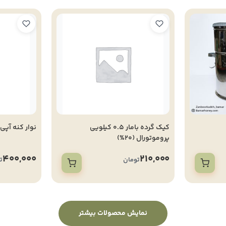
کیک گرده بامار 0.5 کیلویی
نوار کنه آپی
پروموتورال (20%)
400,000
210,000
تومان
ت
نمایش محصولات بیشتر