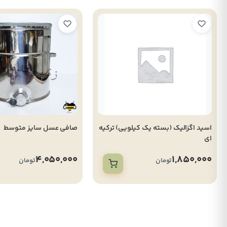
اسید اگزالیک (بسته یک کیلویی) ترکیه
صافی عسل سایز متوسط
ای
4,050,000
1,850,000
تومان
تومان