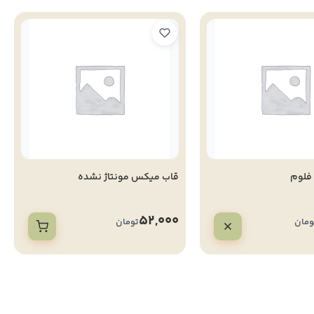
 فلوم
قاب میکس مونتاژ نشده
52,000
ومان
تومان