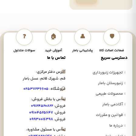
❓
🏠
👤
🛡️
ضمانت اصالت کالا
پشتیبانی بامار
آموزش خرید
سوالات متداول
نحوه
دسترسی سریع
تماس با ما
آدرس دفتر مرکزی:
»
تجهیزات زنبورداری
قم، شهرک قائم، عسل بامار
»
زنبورستان بامار
فروشگاه:
۰۲۵۳۷۲۳۶۶۰۵
»
محصولات طبیعی
تماس با بخش فروش:
»
آکادمی بامار
فروش:
۰۹۱۲۴۵۲۰۸۲۲
فروش:
۰۹۱۰۴۵۲۵۶۴۷
»
قوانین و مقررات
فروش:
۰۹۹۳۰۰۱۶۳۹۸
»
درباره ما
تماس با مسئول مشاوره: