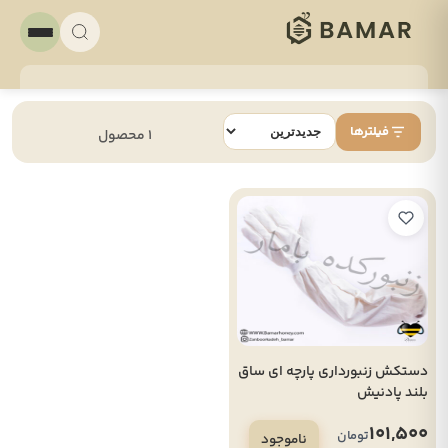
فیلترها
1 محصول
دستکش زنبورداری پارچه ای ساق
بلند پادنیش
101,500
تومان
ناموجود