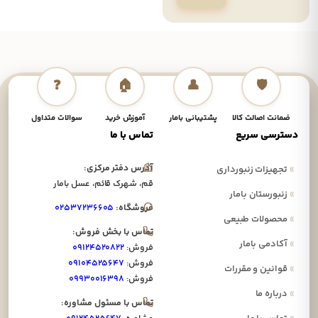
❓
🏠
👤
🛡️
ضمانت اصالت کالا
پشتیبانی بامار
آموزش خرید
سوالات متداول
نحوه
دسترسی سریع
تماس با ما
آدرس دفتر مرکزی:
»
تجهیزات زنبورداری
قم، شهرک قائم، عسل بامار
»
زنبورستان بامار
فروشگاه:
۰۲۵۳۷۲۳۶۶۰۵
»
محصولات طبیعی
تماس با بخش فروش:
»
آکادمی بامار
فروش:
۰۹۱۲۴۵۲۰۸۲۲
فروش:
۰۹۱۰۴۵۲۵۶۴۷
»
قوانین و مقررات
فروش:
۰۹۹۳۰۰۱۶۳۹۸
»
درباره ما
تماس با مسئول مشاوره: