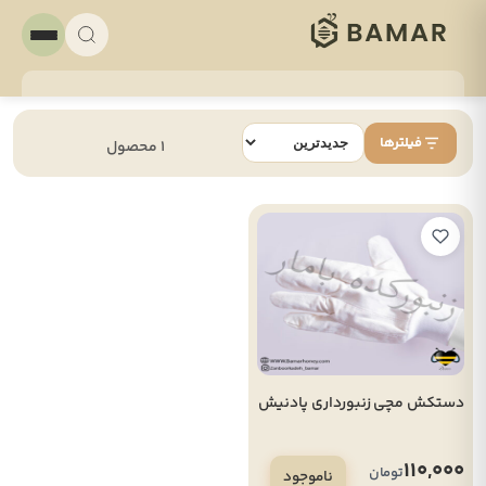
فیلترها
1 محصول
دستکش مچی زنبورداری پادنیش
110,000
تومان
ناموجود