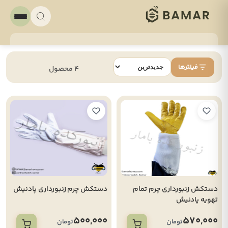
فیلترها
4 محصول
دستکش زنبورداری چرم تمام
دستکش چرم زنبورداری پادنیش
تهویه پادنیش
500,000
570,000
تومان
تومان