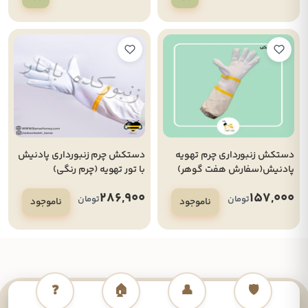
دستکش زنبورداری چرم تهویه
دستکش چرم زنبورداری پادنیش
پادنیش(سفارش هفت گوهر)
با تور تهویه (چرم رنگی)
286,900
157,000
تومان
تومان
ناموجود
ناموجود
❓
🏠
👤
🛡️