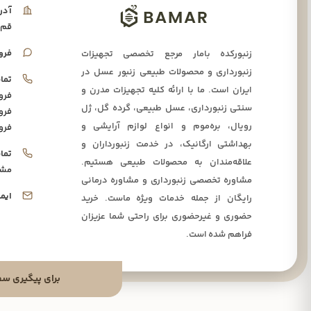
آدر
قم،
فرو
زنبورکده بامار مرجع تخصصی تجهیزات
زنبورداری و محصولات طبیعی زنبور عسل در
تما
ایران است. ما با ارائه کلیه تجهیزات مدرن و
فرو
سنتی زنبورداری، عسل طبیعی، گرده گل، ژل
فرو
رویال، بره‌موم و انواع لوازم آرایشی و
فرو
بهداشتی ارگانیک، در خدمت زنبورداران و
تما
علاقه‌مندان به محصولات طبیعی هستیم.
مشا
مشاوره تخصصی زنبورداری و مشاوره درمانی
ایم
رایگان از جمله خدمات ویژه ماست. خرید
حضوری و غیرحضوری برای راحتی شما عزیزان
فراهم شده است.
برای پیگیری سفارشا