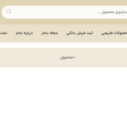
صولات طبیعی
ثبت فیش بانکی
مجله بامار
درباره بامار
تماس 
1 محصول