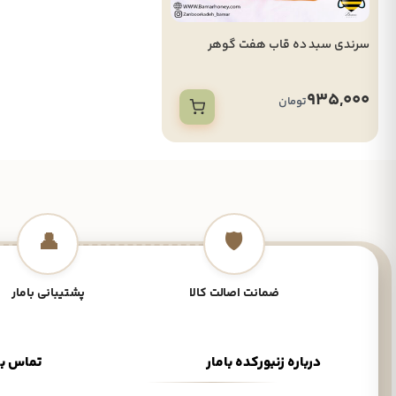
سرندی سبد ده قاب هفت گوهر
935,000
تومان
👤
🛡️
ضمانت اصالت کالا
پشتیبانی بامار
درباره زنبورکده بامار
تماس با