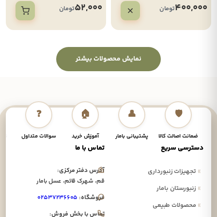
52,000
400,000
تومان
تومان
نمایش محصولات بیشتر
❓
🏠
👤
🛡️
ضمانت اصالت کالا
پشتیبانی بامار
آموزش خرید
سوالات متداول
نحوه
دسترسی سریع
تماس با ما
آدرس دفتر مرکزی:
»
تجهیزات زنبورداری
قم، شهرک قائم، عسل بامار
»
زنبورستان بامار
فروشگاه:
۰۲۵۳۷۲۳۶۶۰۵
»
محصولات طبیعی
تماس با بخش فروش: