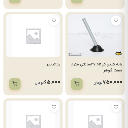
پایه کندو کوتاه 27سانتی متری
پد تبخیر
هفت گوهر
65,000
750,000
تومان
تومان