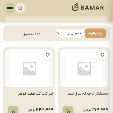
فیلترها
668 محصول
دستکش پارچه ای ساق بلند
انبر قاب گیر هفت گوهر
440,000
270,000
تومان
تومان