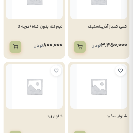
کفی کفباز آذرپلاستیک
نیم تنه بدون کلاه (درجه 1)
800,000
3,450,000
تومان
تومان
شلوار سفید
شلوار زرد