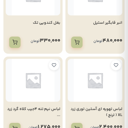
انبر قابگیر استیل
بغل کندویی تک
330,000
480,000
تومان
تومان
لباس تهویه ای آستین توری زرد
لباس نیم تنه 4جیب کلاه گرد زرد
XL ( ترنج )
...
1,275,000
2,400,000
تومان
تومان