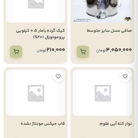
صافی عسل سایز متوسط
کیک گرده بامار 0.5 کیلویی
پروموتورال (20%)
210,000
4,050,000
تومان
تومان
نوار کنه آپی فلوم
قاب میکس مونتاژ نشده