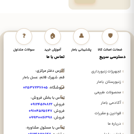
❓
🏠
👤
🛡️
ضمانت اصالت کالا
پشتیبانی بامار
آموزش خرید
سوالات متداول
نحوه
دسترسی سریع
تماس با ما
آدرس دفتر مرکزی:
»
تجهیزات زنبورداری
قم، شهرک قائم، عسل بامار
»
زنبورستان بامار
فروشگاه:
۰۲۵۳۷۲۳۶۶۰۵
»
محصولات طبیعی
تماس با بخش فروش:
»
آکادمی بامار
فروش:
۰۹۱۲۴۵۲۰۸۲۲
فروش:
۰۹۱۰۴۵۲۵۶۴۷
»
قوانین و مقررات
فروش:
۰۹۹۳۰۰۱۶۳۹۸
»
درباره ما
تماس با مسئول مشاوره: