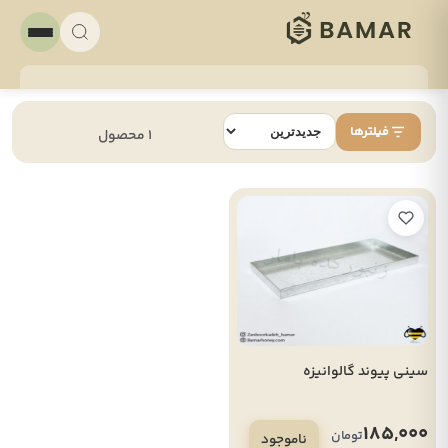
فیلترها
1 محصول
سینی پیوند گالوانیزه
185,000
تومان
ناموجود