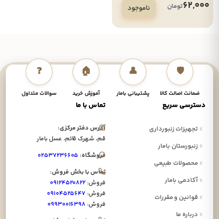
62,000
تومان
ناموجود
❓
🏠
👤
🛡️
ضمانت اصالت کالا
پشتیبانی بامار
آموزش خرید
سوالات متداول
نحوه
دسترسی سریع
تماس با ما
آدرس دفتر مرکزی:
»
تجهیزات زنبورداری
قم، شهرک قائم، عسل بامار
»
زنبورستان بامار
فروشگاه:
۰۲۵۳۷۲۳۶۶۰۵
»
محصولات طبیعی
تماس با بخش فروش:
»
آکادمی بامار
فروش:
۰۹۱۲۴۵۲۰۸۲۲
فروش:
۰۹۱۰۴۵۲۵۶۴۷
»
قوانین و مقررات
فروش:
۰۹۹۳۰۰۱۶۳۹۸
»
درباره ما