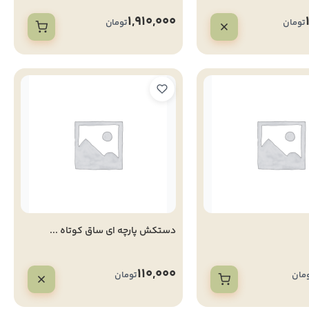
1,910,000
تومان
تومان
دستکش پارچه ای ساق کوتاه ...
110,000
مان
تومان