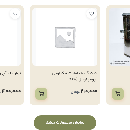
کیک گرده بامار 0.5 کیلویی
نوار کنه آپی
پروموتورال (20%)
400,000
210,000
تومان
ت
نمایش محصولات بیشتر