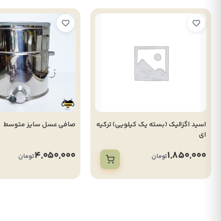
اسید اگزالیک (بسته یک کیلویی) ترکیه
صافی عسل سایز متوسط
ای
4,050,000
1,850,000
تومان
تومان