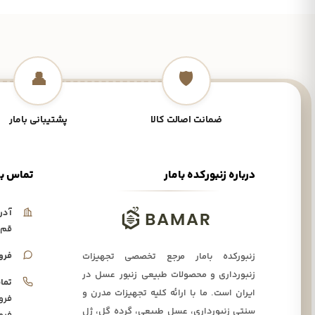
👤
🛡️
ضمانت اصالت کالا
پشتیبانی بامار
درباره زنبورکده بامار
تماس با
آدر
قم،
فرو
زنبورکده بامار مرجع تخصصی تجهیزات
زنبورداری و محصولات طبیعی زنبور عسل در
تما
ایران است. ما با ارائه کلیه تجهیزات مدرن و
فرو
سنتی زنبورداری، عسل طبیعی، گرده گل، ژل