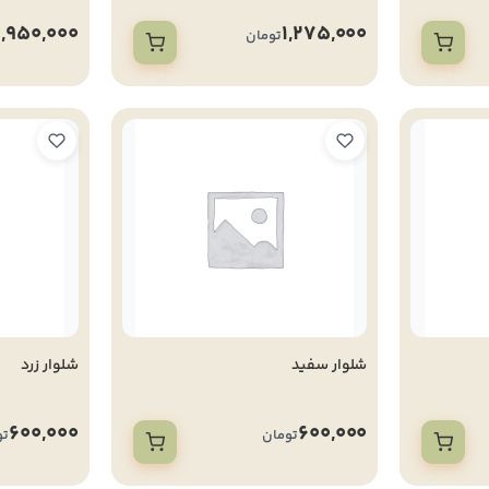
1,950,000
1,275,000
تومان
شلوار سفید
شلوار زرد
600,000
600,000
تومان
تو