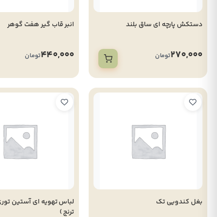
دستکش پارچه ای ساق بلند
انبر قاب گیر هفت گوهر
440,000
270,000
تومان
تومان
بغل کندویی تک
ترنج )