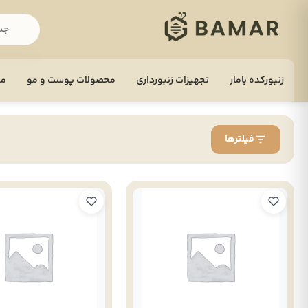
زنبورکده بامار
تجهيزات زنبورداری
محصولات پوست و مو
مح
فیلترها