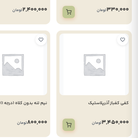
2,400,000
330,000
تومان
تومان
کفی کفباز آذرپلاستیک
نیم تنه بدون کلاه (درجه 1)
800,000
3,450,000
تومان
تومان