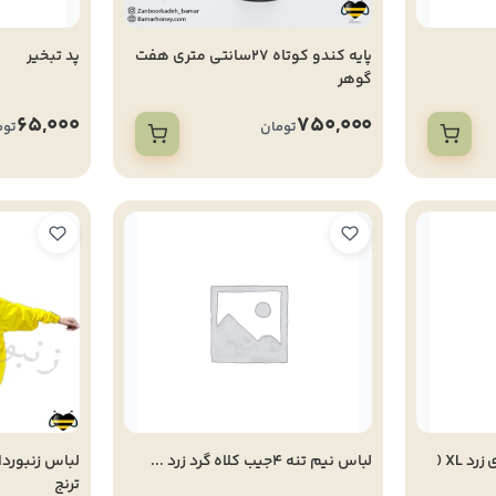
پایه کندو کوتاه 27سانتی متری هفت
پد تبخیر
گوهر
65,000
750,000
تومان
توم
لباس تهویه ای آستین توری زرد XL (
لباس نیم تنه 4جیب کلاه گرد زرد ...
ترنج