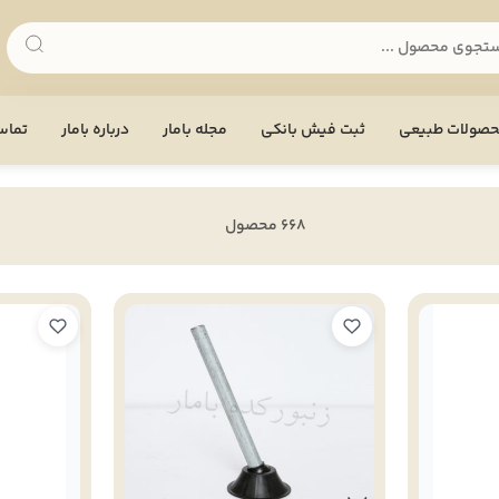
صولات طبیعی
ثبت فیش بانکی
مجله بامار
درباره بامار
تماس 
668 محصول