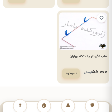
قاب نگهدار یک تکه بهاران
55,000
تومان
ناموجود
❓
🏠
👤
🛡️