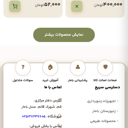
52,000
400,000
تومان
تومان
نمایش محصولات بیشتر
❓
🏠
👤
🛡️
ضمانت اصالت کالا
پشتیبانی بامار
آموزش خرید
سوالات متداول
نحوه
دسترسی سریع
تماس با ما
آدرس دفتر مرکزی:
»
تجهیزات زنبورداری
قم، شهرک قائم، عسل بامار
»
زنبورستان بامار
فروشگاه:
۰۲۵۳۷۲۳۶۶۰۵
»
محصولات طبیعی
تماس با بخش فروش: