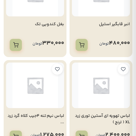
انبر قابگیر استیل
بغل کندویی تک
330,000
480,000
تومان
تومان
لباس تهویه ای آستین توری زرد
لباس نیم تنه 4جیب کلاه گرد زرد
XL ( ترنج )
...
1,275,000
2,400,000
تومان
تومان