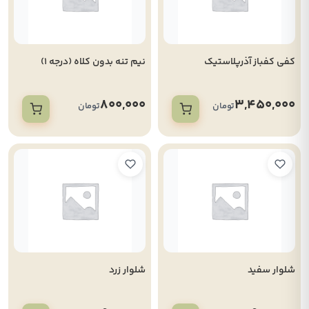
کفی کفباز آذرپلاستیک
نیم تنه بدون کلاه (درجه 1)
800,000
3,450,000
تومان
تومان
شلوار سفید
شلوار زرد