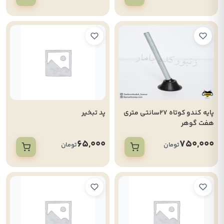
پایه کندو کوتاه 27سانتی متری
پد تبخیر
هفت گوهر
65,000
750,000
تومان
تومان