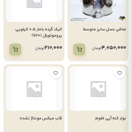
صافی عسل سایز متوسط
کیک گرده بامار 0.5 کیلویی
پروموتورال (20%)
210,000
4,050,000
تومان
تومان
نوار کنه آپی فلوم
قاب میکس مونتاژ نشده