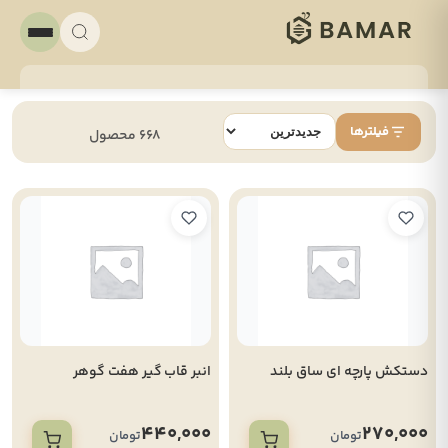
فیلترها
668 محصول
دستکش پارچه ای ساق بلند
انبر قاب گیر هفت گوهر
440,000
270,000
تومان
تومان