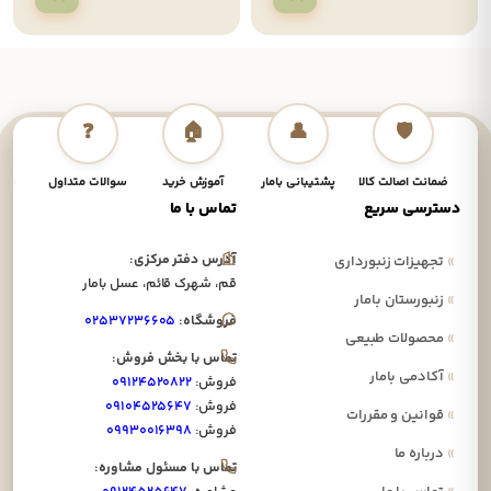
❓
🏠
👤
🛡️
ضمانت اصالت کالا
پشتیبانی بامار
آموزش خرید
سوالات متداول
نحوه
دسترسی سریع
تماس با ما
آدرس دفتر مرکزی:
»
تجهیزات زنبورداری
قم، شهرک قائم، عسل بامار
»
زنبورستان بامار
فروشگاه:
۰۲۵۳۷۲۳۶۶۰۵
»
محصولات طبیعی
تماس با بخش فروش:
»
آکادمی بامار
فروش:
۰۹۱۲۴۵۲۰۸۲۲
فروش:
۰۹۱۰۴۵۲۵۶۴۷
»
قوانین و مقررات
فروش:
۰۹۹۳۰۰۱۶۳۹۸
»
درباره ما
تماس با مسئول مشاوره: