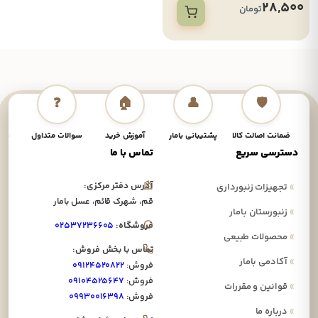
28,500
تومان
❓
🏠
👤
🛡️
ضمانت اصالت کالا
پشتیبانی بامار
آموزش خرید
سوالات متداول
نحوه
دسترسی سریع
تماس با ما
آدرس دفتر مرکزی:
»
تجهیزات زنبورداری
قم، شهرک قائم، عسل بامار
»
زنبورستان بامار
فروشگاه:
۰۲۵۳۷۲۳۶۶۰۵
»
محصولات طبیعی
تماس با بخش فروش:
»
آکادمی بامار
فروش:
۰۹۱۲۴۵۲۰۸۲۲
فروش:
۰۹۱۰۴۵۲۵۶۴۷
»
قوانین و مقررات
فروش:
۰۹۹۳۰۰۱۶۳۹۸
»
درباره ما