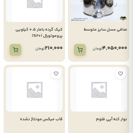
صافی عسل سایز متوسط
کیک گرده بامار 0.5 کیلویی
پروموتورال (20%)
210,000
4,050,000
تومان
تومان
نوار کنه آپی فلوم
قاب میکس مونتاژ نشده