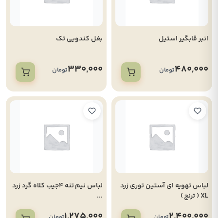
انبر قابگیر استیل
بغل کندویی تک
330,000
480,000
تومان
تومان
لباس تهویه ای آستین توری زرد
لباس نیم تنه 4جیب کلاه گرد زرد
XL ( ترنج )
...
1,275,000
2,400,000
تومان
تومان