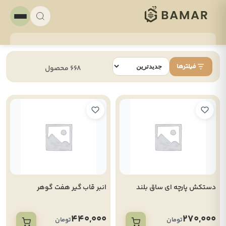
فیلترها
668 محصول
دستکش پارچه ای ساق بلند
انبر قاب گیر هفت گوهر
440,000
270,000
تومان
تومان