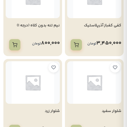
کفی کفباز آذرپلاستیک
نیم تنه بدون کلاه (درجه 1)
800,000
3,450,000
تومان
تومان
شلوار سفید
شلوار زرد