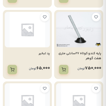
پایه کندو کوتاه 27سانتی متری
پد تبخیر
هفت گوهر
65,000
750,000
تومان
تومان