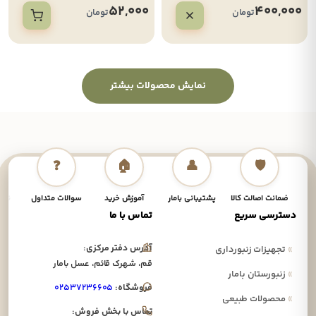
52,000
400,000
تومان
تومان
نمایش محصولات بیشتر
❓
🏠
👤
🛡️
ضمانت اصالت کالا
پشتیبانی بامار
آموزش خرید
سوالات متداول
نحوه
دسترسی سریع
تماس با ما
آدرس دفتر مرکزی:
»
تجهیزات زنبورداری
قم، شهرک قائم، عسل بامار
»
زنبورستان بامار
فروشگاه:
۰۲۵۳۷۲۳۶۶۰۵
»
محصولات طبیعی
تماس با بخش فروش: