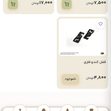
17,000
7,500
تومان
تومان
قفل کندو فلزی
4,800
تومان
ناموجود