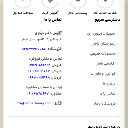
❓
🏠
👤
🛡️
ضمانت اصالت کالا
پشتیبانی بامار
آموزش خرید
سوالات متداول
نحوه
دسترسی سریع
تماس با ما
آدرس دفتر مرکزی:
»
تجهیزات زنبورداری
قم، شهرک قائم، عسل بامار
»
زنبورستان بامار
فروشگاه:
۰۲۵۳۷۲۳۶۶۰۵
»
محصولات طبیعی
تماس با بخش فروش:
»
آکادمی بامار
فروش:
۰۹۱۲۴۵۲۰۸۲۲
فروش:
۰۹۱۰۴۵۲۵۶۴۷
»
قوانین و مقررات
فروش:
۰۹۹۳۰۰۱۶۳۹۸
»
درباره ما
تماس با مسئول مشاوره:
»
تماس با ما
مشاوره:
۰۹۱۲۴۵۲۵۶۴۷
ایمیل:
info@bamarhoney.com
»
فروشگاه بامار
درباره زنبورکده بامار