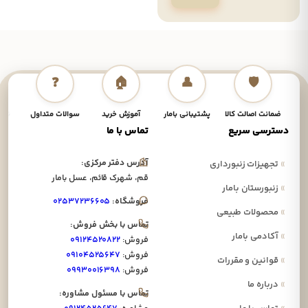
❓
🏠
👤
🛡️
ضمانت اصالت کالا
پشتیبانی بامار
آموزش خرید
سوالات متداول
نحوه
دسترسی سریع
تماس با ما
آدرس دفتر مرکزی:
»
تجهیزات زنبورداری
قم، شهرک قائم، عسل بامار
»
زنبورستان بامار
فروشگاه:
۰۲۵۳۷۲۳۶۶۰۵
»
محصولات طبیعی
تماس با بخش فروش:
»
آکادمی بامار
فروش:
۰۹۱۲۴۵۲۰۸۲۲
فروش:
۰۹۱۰۴۵۲۵۶۴۷
»
قوانین و مقررات
فروش:
۰۹۹۳۰۰۱۶۳۹۸
»
درباره ما
تماس با مسئول مشاوره: