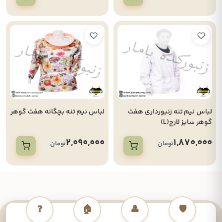
لباس نیم تنه زنبورداری هفت
لباس نیم تنه بچگانه هفت گوهر
گوهر سایز لارج(L)
2,090,000
1,870,000
تومان
تومان
❓
🏠
👤
🛡️