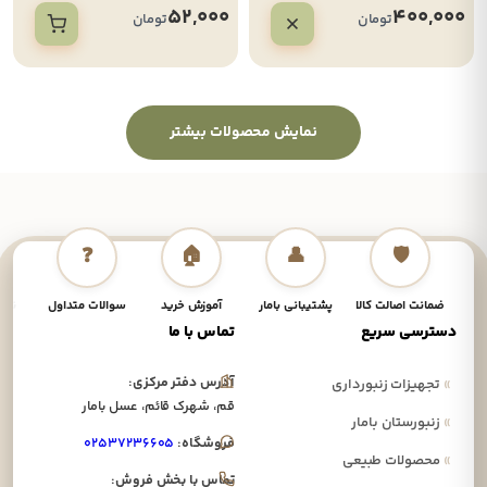
52,000
400,000
تومان
تومان
نمایش محصولات بیشتر
❓
🏠
👤
🛡️
ضمانت اصالت کالا
پشتیبانی بامار
آموزش خرید
سوالات متداول
نحوه
دسترسی سریع
تماس با ما
آدرس دفتر مرکزی:
»
تجهیزات زنبورداری
قم، شهرک قائم، عسل بامار
»
زنبورستان بامار
فروشگاه:
۰۲۵۳۷۲۳۶۶۰۵
»
محصولات طبیعی
تماس با بخش فروش: