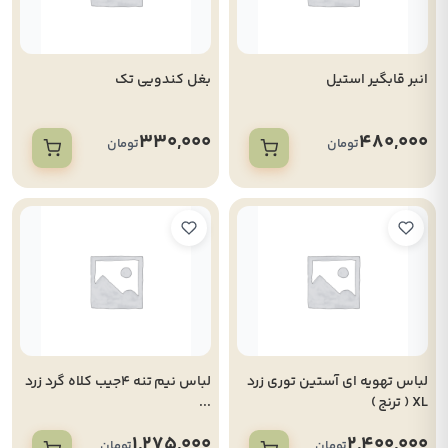
انبر قابگیر استیل
بغل کندویی تک
330,000
480,000
تومان
تومان
لباس تهویه ای آستین توری زرد
لباس نیم تنه 4جیب کلاه گرد زرد
XL ( ترنج )
...
1,275,000
2,400,000
تومان
تومان