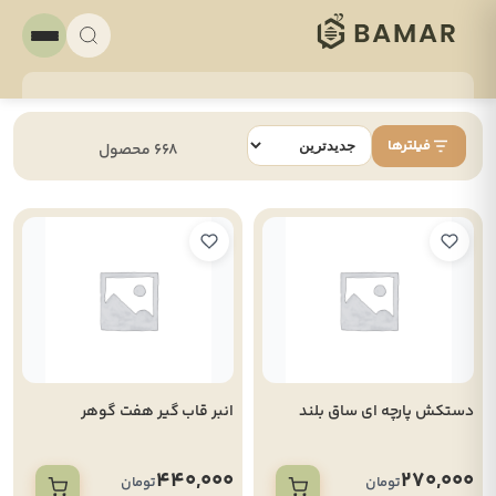
فیلترها
668 محصول
دستکش پارچه ای ساق بلند
انبر قاب گیر هفت گوهر
440,000
270,000
تومان
تومان