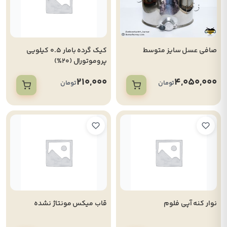
صافی عسل سایز متوسط
کیک گرده بامار 0.5 کیلویی
پروموتورال (20%)
210,000
4,050,000
تومان
تومان
نوار کنه آپی فلوم
قاب میکس مونتاژ نشده