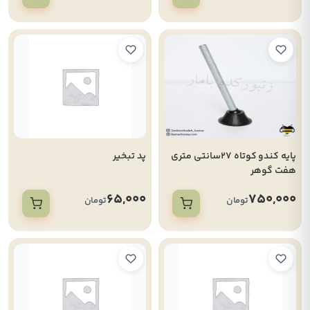
پایه کندو کوتاه 27سانتی متری
پد تبخیر
هفت گوهر
65,000
750,000
تومان
تومان