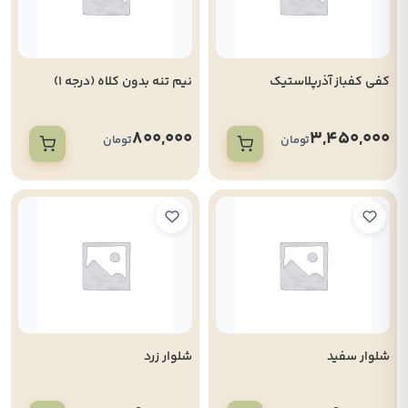
کفی کفباز آذرپلاستیک
نیم تنه بدون کلاه (درجه 1)
800,000
3,450,000
تومان
تومان
شلوار سفید
شلوار زرد