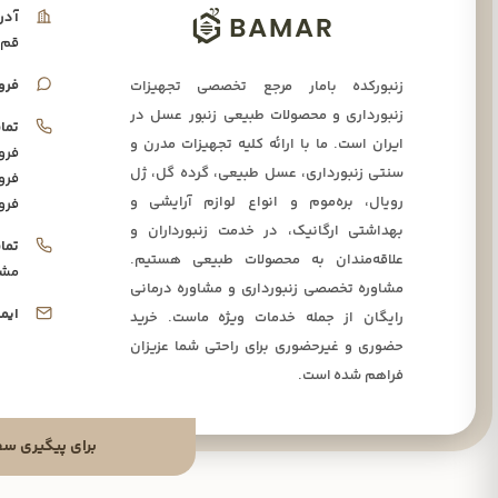
آدر
قم،
فرو
زنبورکده بامار مرجع تخصصی تجهیزات
زنبورداری و محصولات طبیعی زنبور عسل در
تما
ایران است. ما با ارائه کلیه تجهیزات مدرن و
فرو
سنتی زنبورداری، عسل طبیعی، گرده گل، ژل
فرو
رویال، بره‌موم و انواع لوازم آرایشی و
فرو
بهداشتی ارگانیک، در خدمت زنبورداران و
تما
علاقه‌مندان به محصولات طبیعی هستیم.
مشا
مشاوره تخصصی زنبورداری و مشاوره درمانی
ایم
رایگان از جمله خدمات ویژه ماست. خرید
حضوری و غیرحضوری برای راحتی شما عزیزان
فراهم شده است.
برای پیگیری سفارشا