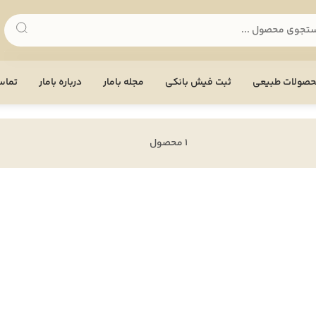
صولات طبیعی
ثبت فیش بانکی
مجله بامار
درباره بامار
تماس 
1 محصول