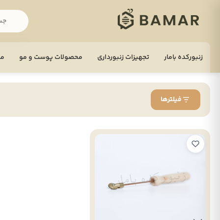
زنبورکده بامار
تجهيزات زنبورداری
محصولات پوست و مو
مح
فیلترها