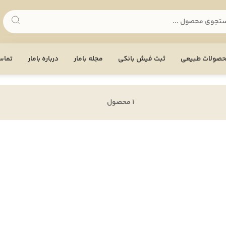
صولات طبیعی
ثبت فیش بانکی
مجله بامار
درباره بامار
تماس 
1 محصول