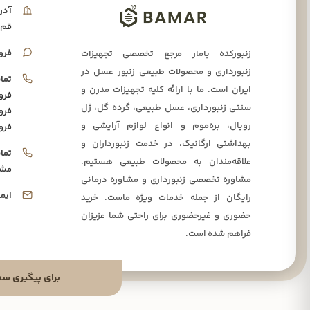
آدر
قم،
فرو
زنبورکده بامار مرجع تخصصی تجهیزات
زنبورداری و محصولات طبیعی زنبور عسل در
تما
ایران است. ما با ارائه کلیه تجهیزات مدرن و
فرو
سنتی زنبورداری، عسل طبیعی، گرده گل، ژل
فرو
رویال، بره‌موم و انواع لوازم آرایشی و
فرو
بهداشتی ارگانیک، در خدمت زنبورداران و
تما
علاقه‌مندان به محصولات طبیعی هستیم.
مشا
مشاوره تخصصی زنبورداری و مشاوره درمانی
ایم
رایگان از جمله خدمات ویژه ماست. خرید
حضوری و غیرحضوری برای راحتی شما عزیزان
فراهم شده است.
برای پیگیری سفارشا