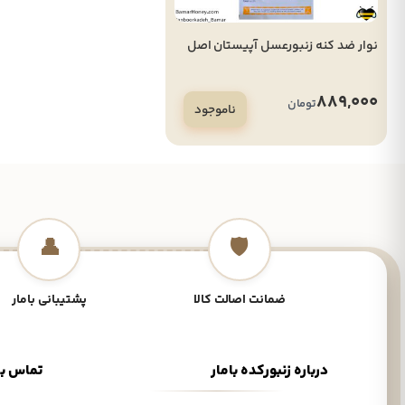
نوار ضد کنه زنبورعسل آپیستان اصل
889,000
تومان
ناموجود
👤
🛡️
ضمانت اصالت کالا
پشتیبانی بامار
درباره زنبورکده بامار
تماس با