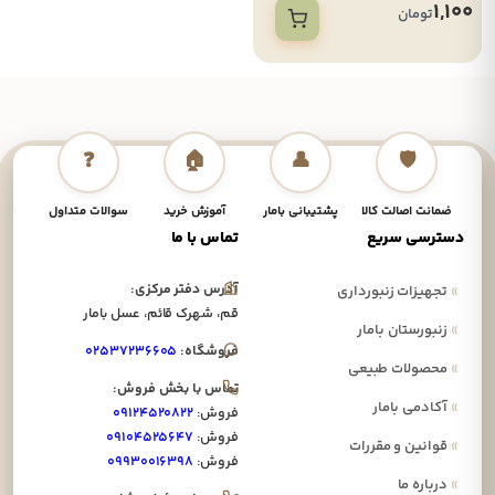
1,100
تومان
❓
🏠
👤
🛡️
ضمانت اصالت کالا
پشتیبانی بامار
آموزش خرید
سوالات متداول
نحوه
دسترسی سریع
تماس با ما
آدرس دفتر مرکزی:
»
تجهیزات زنبورداری
قم، شهرک قائم، عسل بامار
»
زنبورستان بامار
فروشگاه:
۰۲۵۳۷۲۳۶۶۰۵
»
محصولات طبیعی
تماس با بخش فروش:
»
آکادمی بامار
فروش:
۰۹۱۲۴۵۲۰۸۲۲
فروش:
۰۹۱۰۴۵۲۵۶۴۷
»
قوانین و مقررات
فروش:
۰۹۹۳۰۰۱۶۳۹۸
»
درباره ما