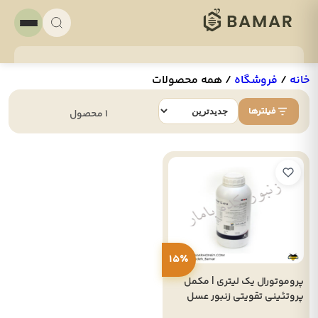
خانه
/
فروشگاه
/
همه محصولات
فیلترها
1 محصول
15٪
پروموتورال یک لیتری | مکمل
پروتئینی تقویتی زنبور عسل
(تولید اسپانیا callier)