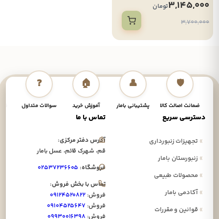
3,145,000
تومان
3,700,000
❓
🏠
👤
🛡️
ضمانت اصالت کالا
پشتیبانی بامار
آموزش خرید
سوالات متداول
نحوه
دسترسی سریع
تماس با ما
آدرس دفتر مرکزی:
»
تجهیزات زنبورداری
قم، شهرک قائم، عسل بامار
»
زنبورستان بامار
فروشگاه:
۰۲۵۳۷۲۳۶۶۰۵
»
محصولات طبیعی
تماس با بخش فروش:
»
آکادمی بامار
فروش:
۰۹۱۲۴۵۲۰۸۲۲
فروش:
۰۹۱۰۴۵۲۵۶۴۷
»
قوانین و مقررات
فروش:
۰۹۹۳۰۰۱۶۳۹۸