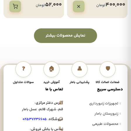
52,000
400,000
تومان
تومان
نمایش محصولات بیشتر
❓
🏠
👤
🛡️
ضمانت اصالت کالا
پشتیبانی بامار
آموزش خرید
سوالات متداول
نحوه
دسترسی سریع
تماس با ما
آدرس دفتر مرکزی:
»
تجهیزات زنبورداری
قم، شهرک قائم، عسل بامار
»
زنبورستان بامار
فروشگاه:
۰۲۵۳۷۲۳۶۶۰۵
»
محصولات طبیعی
تماس با بخش فروش: