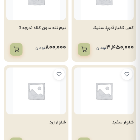
کفی کفباز آذرپلاستیک
نیم تنه بدون کلاه (درجه 1)
800,000
3,450,000
تومان
تومان
شلوار سفید
شلوار زرد