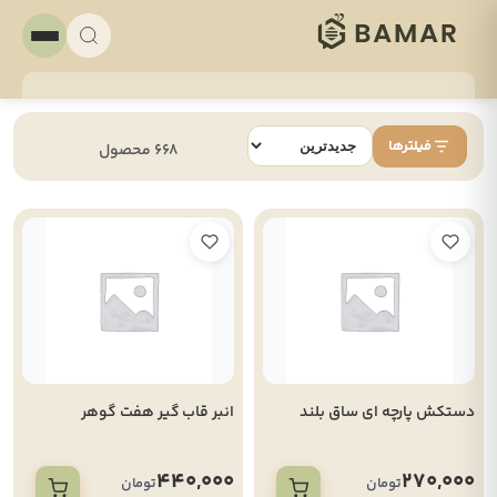
فیلترها
668 محصول
دستکش پارچه ای ساق بلند
انبر قاب گیر هفت گوهر
440,000
270,000
تومان
تومان