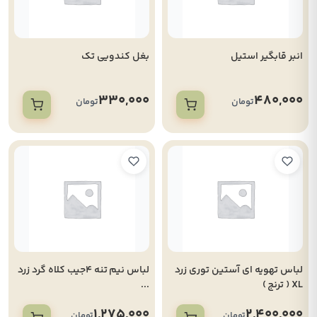
انبر قابگیر استیل
بغل کندویی تک
330,000
480,000
تومان
تومان
لباس تهویه ای آستین توری زرد
لباس نیم تنه 4جیب کلاه گرد زرد
XL ( ترنج )
...
1,275,000
2,400,000
تومان
تومان