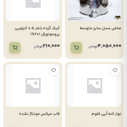
صافی عسل سایز متوسط
کیک گرده بامار 0.5 کیلویی
پروموتورال (20%)
210,000
4,050,000
تومان
تومان
نوار کنه آپی فلوم
قاب میکس مونتاژ نشده