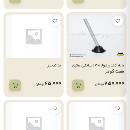
پایه کندو کوتاه 27سانتی متری
پد تبخیر
هفت گوهر
65,000
750,000
تومان
تومان