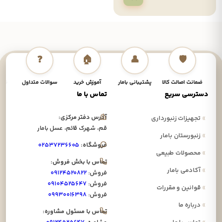
❓
🏠
👤
🛡️
ضمانت اصالت کالا
پشتیبانی بامار
آموزش خرید
سوالات متداول
نحوه
دسترسی سریع
تماس با ما
آدرس دفتر مرکزی:
»
تجهیزات زنبورداری
قم، شهرک قائم، عسل بامار
»
زنبورستان بامار
فروشگاه:
۰۲۵۳۷۲۳۶۶۰۵
»
محصولات طبیعی
تماس با بخش فروش:
»
آکادمی بامار
فروش:
۰۹۱۲۴۵۲۰۸۲۲
فروش:
۰۹۱۰۴۵۲۵۶۴۷
»
قوانین و مقررات
فروش:
۰۹۹۳۰۰۱۶۳۹۸
»
درباره ما
تماس با مسئول مشاوره: