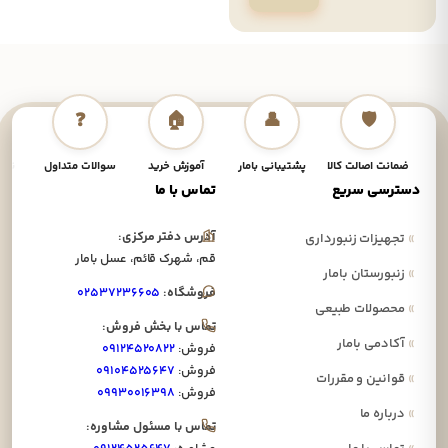
❓
🏠
👤
🛡️
ضمانت اصالت کالا
پشتیبانی بامار
آموزش خرید
سوالات متداول
نحوه
دسترسی سریع
تماس با ما
آدرس دفتر مرکزی:
»
تجهیزات زنبورداری
قم، شهرک قائم، عسل بامار
»
زنبورستان بامار
فروشگاه:
۰۲۵۳۷۲۳۶۶۰۵
»
محصولات طبیعی
تماس با بخش فروش:
»
آکادمی بامار
فروش:
۰۹۱۲۴۵۲۰۸۲۲
فروش:
۰۹۱۰۴۵۲۵۶۴۷
»
قوانین و مقررات
فروش:
۰۹۹۳۰۰۱۶۳۹۸
»
درباره ما
تماس با مسئول مشاوره: