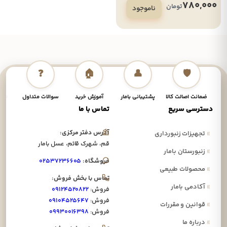
780,000
تومان
ناموجود
❓
🏠
👤
🛡️
ضمانت اصالت کالا
پشتیبانی بامار
آموزش خرید
سوالات متداول
نحوه
دسترسی سریع
تماس با ما
آدرس دفتر مرکزی:
»
تجهیزات زنبورداری
قم، شهرک قائم، عسل بامار
»
زنبورستان بامار
فروشگاه:
۰۲۵۳۷۲۳۶۶۰۵
»
محصولات طبیعی
تماس با بخش فروش:
»
آکادمی بامار
فروش:
۰۹۱۲۴۵۲۰۸۲۲
فروش:
۰۹۱۰۴۵۲۵۶۴۷
»
قوانین و مقررات
فروش:
۰۹۹۳۰۰۱۶۳۹۸
»
درباره ما