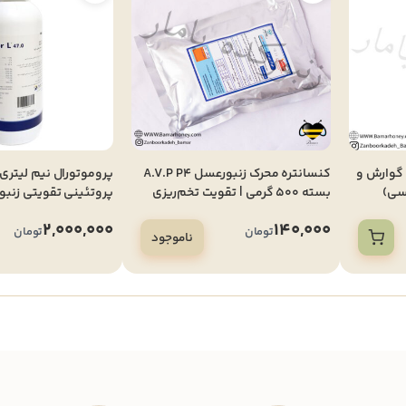
 گوارش و
کنسانتره محرک زنبورعسل A.V.P P4
پروموتورال نیم لیتری
بسته 500 گرمی | تقویت تخم‌ریزی
پروتئینی تقویتی زنبو
ملکه و جمعیت‌سازی کلونی
آرژانتین)
2,000,000
140,000
تومان
تومان
ناموجود