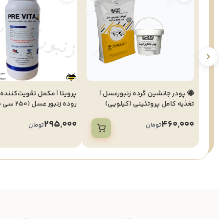
🐝 پودر جانشین گرده زنبورعسل |
پرویتا | مکمل تقویت‌کننده
تغذیه کامل پروتئینی (کیلویی)
روده زنبور عسل (250 سی سی)
295,000
460,000
تومان
تومان