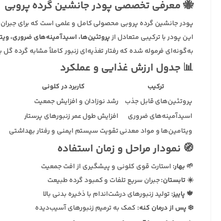
🐝 معرفی تخصصی پودر جانشین گرده پروبی
پودر جانشین گرده پروبی محصولی کامل و علمی است که برای جبران
این پودر با ترکیبی متعادل از
پروتئین‌ها، اسیدآمینه‌های ضروری، ویت
به‌گونه‌ای فرموله شده که رفتار تغذیه‌ای زنبور کاملاً مشابه گرده گل ب
📊 جدول ارزش غذایی و عملکرد
ترکیب
کاربرد در کلونی
پروتئین‌های قابل جذب
رشد نوزادان و افزایش جمعیت
اسیدآمینه‌های ضروری
افزایش طول عمر زنبورهای پرستار
ویتامین‌ها و مواد معدنی
تقویت سیستم ایمنی و رفتار بهداشتی
🧭 نمودار مراحل و زمان استفاده
🌱
بهار:
استارت قوی کلونی و پیشگیری از افت جمعیت
☀️
تابستان:
جبران سریع تلفات و کمبود گرده طبیعت
🍁
پاییز:
تولید زنبورهای درشت‌اندام با ذخیره بدنی بالا
❄️
پس از درمان کنه:
کمک به ترمیم زنبورهای آسیب‌دیده