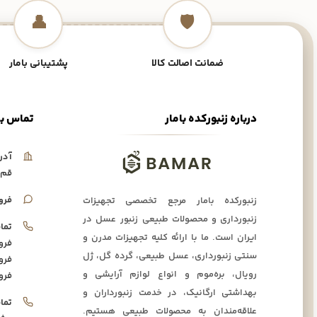
👤
🛡️
ضمانت اصالت کالا
پشتیبانی بامار
درباره زنبورکده بامار
تماس با
آدر
قم،
فرو
زنبورکده بامار مرجع تخصصی تجهیزات
زنبورداری و محصولات طبیعی زنبور عسل در
تما
ایران است. ما با ارائه کلیه تجهیزات مدرن و
فرو
سنتی زنبورداری، عسل طبیعی، گرده گل، ژل
فرو
رویال، بره‌موم و انواع لوازم آرایشی و
فرو
بهداشتی ارگانیک، در خدمت زنبورداران و
تما
علاقه‌مندان به محصولات طبیعی هستیم.