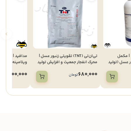
 | مکمل
تی‌ان‌تی (TNT) تقویتی زنبور عسل |
مدافید | پودر م
ر عسل (تولید
محرک انفجار جمعیت و افزایش تولید
ویتامینه تقویت‌
(250 گرمی)
600,000
680,000
تومان
تومان