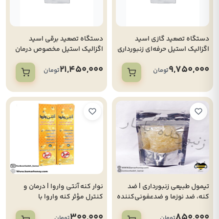
دستگاه تصعید گازی اسید
دستگاه تصعید برقی اسید
اگزالیک استیل حرفه‌ای زنبورداری
اگزالیک استیل مخصوص درمان
کنه واروا و ضدعفونی کندو
21,450,000
9,750,000
تومان
تومان
تیمول طبیعی زنبورداری | ضد
نوار کنه آنتی واروا | درمان و
کنه، ضد نوزما و ضدعفونی‌کننده
کنترل مؤثر کنه واروا با
کندو(بسته 100گرمی)
اسیدهای آلی و رهش آهسته
300,000
850,000
تومان
تومان