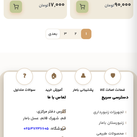
17,000
90,000
تومان
تومان
1
2
3
بعدی
❓
🏠
👤
🛡️
ضمانت اصالت کالا
پشتیبانی بامار
آموزش خرید
سوالات متداول
نحوه
دسترسی سریع
تماس با ما
آدرس دفتر مرکزی:
»
تجهیزات زنبورداری
قم، شهرک قائم، عسل بامار
»
زنبورستان بامار
فروشگاه:
۰۲۵۳۷۲۳۶۶۰۵
»
محصولات طبیعی