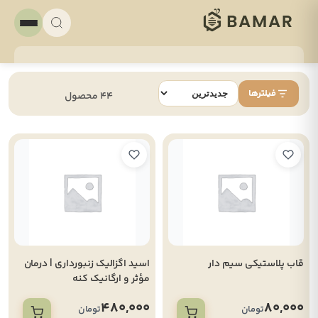
فیلترها
44 محصول
قاب پلاستیکی سیم دار
اسید اگزالیک زنبورداری | درمان
مؤثر و ارگانیک کنه
واروا(900گرمی)
480,000
80,000
تومان
تومان