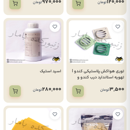
970,000
120,000
تومان
تومان
توری هواکش پلاستیکی کندو |
اسید استیک
تهویه استاندارد درب کندو و
کندوی کف بسته
280,000
3,500
تومان
تومان