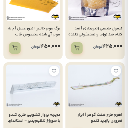
تیمول طبیعی زنبورداری | ضد
برگ موم خالص زنبور عسل | پایه
کنه، ضد نوزما و ضدعفونی‌کننده
موم آج شده مخصوص قاب
کندو(بسته 50 گرمی)
لانگستروت
450,000
425,000
تومان
تومان
اهرم طرح هفت گوهر | ابزار
دریچه پرواز کشویی فلزی کندو
ضروری بازدید کندو
با سوراخ تنظیم‌پذیر – استاندارد