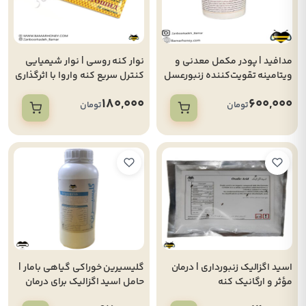
مدافید | پودر مکمل معدنی و
نوار کنه روسی | نوار شیمیایی
ویتامینه تقویت‌کننده زنبورعسل
کنترل سریع کنه واروا با اثرگذاری
(250 گرمی)
بالا
180,000
600,000
تومان
تومان
اسید اگزالیک زنبورداری | درمان
گلیسیرین خوراکی گیاهی بامار |
مؤثر و ارگانیک کنه
حامل اسید اگزالیک برای درمان
واروا(250گرمی)
کنه واروا