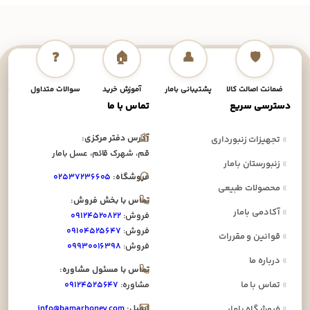
💳
❓
🏠
👤
🛡️
مانت اصالت کالا
پشتیبانی بامار
آموزش خرید
سوالات متداول
نحوه پرداخت
ترسی سریع
تماس با ما
آدرس دفتر مرکزی:
جهیزات زنبورداری
قم، شهرک قائم، عسل بامار
نبورستان بامار
فروشگاه:
۰۲۵۳۷۲۳۶۶۰۵
حصولات طبیعی
تماس با بخش فروش:
کادمی بامار
فروش:
۰۹۱۲۴۵۲۰۸۲۲
فروش:
۰۹۱۰۴۵۲۵۶۴۷
وانین و مقررات
فروش:
۰۹۹۳۰۰۱۶۳۹۸
رباره ما
تماس با مسئول مشاوره:
ماس با ما
مشاوره:
۰۹۱۲۴۵۲۵۶۴۷
ایمیل:
info@bamarhoney.com
روشگاه بامار