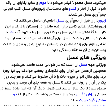
د. عسل معمولاً فیلتر می‌شود تا
موم
و سایر بقایای آن پاک
ل از اختراع
کندو
های دست‌ساز، زنبورهای عسل اغلب قربانی
ری عسل می‌شدند.
ران قبل از جمع‌آوری
عسل
، اطمینان حاصل می‌کنند که
یشان غذای کافی برای زنده ماندن در زمستان را دارند و این
 با گذاشتن مقداری عسل در کندوی عسل یا با تهیه آب
قند
یا
یستالی یا کیک عسل برای آن‌ها انجام می‌دهند. مقدار مواد
لازم برای زنده ماندن در زمستان به نوع زنبور و طول و شدت
‌های آن منطقه بستگی دارد.
ی های عسل
 مهم
عسل
آن است که در طولانی مدت فاسد نمی‌شود.
 از عسل می توان برای نگهداری بعضی موادغذایی نیز بهره
ای مثال انواع میوه جات را با آن مخلوط می‌کنند و هر چند روز
آن را وارونه می‌کنند تا عسل به همه جای آن برسد و بدین
یوه تا یک سال فاسد نمی‌شود. دیگر آن که این ماده فقط در
ارزش غذایی
خود را از دست می‌دهد که بیش از ۶۰
درجه
گراد حرارت
ببیند.