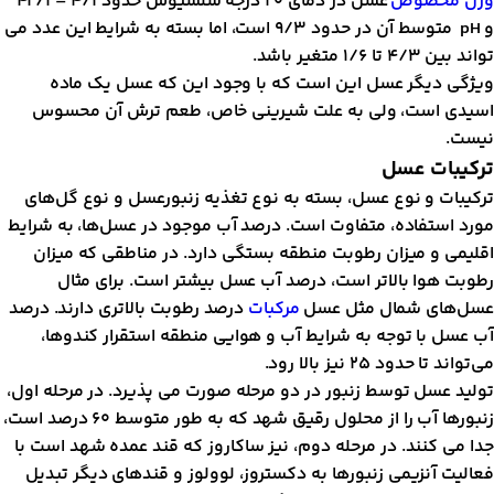
خصوص
عسل در دمای ۲۰ درجه سلسیوس حدود 4/1 – 42/1
و pH متوسط آن در حدود 9/3 است، اما بسته به شرایط این عدد می
متغیر باشد.
دیگر عسل این است که با وجود این که عسل یک ماده
است، ولی به علت شیرینی خاص، طعم ترش آن محسوس
ات عسل
ت و نوع عسل، بسته به نوع تغذیه زنبورعسل و نوع گل‌های
ستفاده، متفاوت است. درصد آب موجود در عسل‌ها، به شرایط
 و میزان رطوبت منطقه بستگی دارد. در مناطقی که میزان
هوا بالاتر است، درصد آب عسل بیشتر است. برای مثال
ای شمال مثل عسل
مرکبات
درصد رطوبت بالاتری دارند. درصد
 با توجه به شرایط آب و هوایی منطقه استقرار کندوها،
دود ۲۵ نیز بالا رود.
عسل توسط زنبور در دو مرحله صورت می پذیرد. در مرحله اول،
زنبورها آب را از محلول رقیق شهد که به طور متوسط 60 درصد است،
 کنند. در مرحله دوم، نیز ساکاروز که قند عمده شهد است با
 آنزیمی زنبورها به دکستروز، لوولوز و قندهای دیگر تبدیل