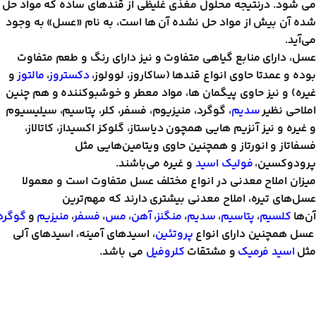
. درنتیجه محلول مغذی غلیظی از قندهای ساده که مواد حل
 بیش از مواد حل نشده آن ها است، به نام «عسل» به وجود
دارای منابع گیاهی متفاوت و نیز دارای رنگ و طعم متفاوت
عمدتا حاوی انواع قندها (ساکاروز، لوولوز،
دکستروز
،
مالتوز
و
و نیز حاوی پیگمان ها، مواد معطر و خوشبوکننده و هم چنین
 نظیر
سدیم
، گوگرد، منیزیوم، فسفر، کلر، پتاسیم، سیلیسیوم
و نیز آنزیم هایی همچون دیاستاز، گلوکز اکسیداز، کاتالاز،
ز و انورتاز و همچنین حاوی ویتامین‌هایی مثل
کسین،
فولیک اسید
و غیره می‌باشند.
املاح معدنی در انواع مختلف عسل متفاوت است و معمولا
ی تیره، املاح معدنی بیشتری دارند که مهم‌ترین
لسیم
،
پتاسیم
،
سدیم
،
منگنز
،
آهن
،
مس
،
فسفر
،
منیزیم
و
گوگرد
است.
چنین دارای انواع
پروتئین
، اسیدهای آمینه، اسیدهای آلی
ید فرمیک
و مشتقات
کلروفیل
می باشد.