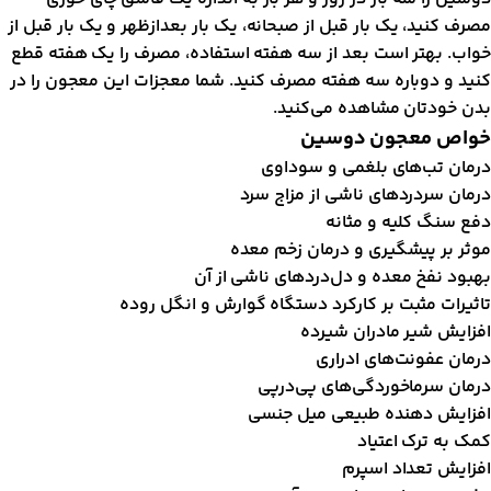
صرف کنید، یک بار قبل از صبحانه، یک بار بعد‌از‌‌ظهر و یک بار قبل از
واب. بهتر است بعد از سه هفته استفاده، مصرف را یک هفته قطع
نید و دوباره سه هفته مصرف کنید. شما معجزات این معجون را در
دن خودتان مشاهده می‌کنید.
واص معجون دوسین
رمان تب‌های بلغمی و سوداوی
رمان سردرد‌های ناشی از مزاج سرد
فع سنگ کلیه و مثانه
وثر بر پیشگیری و درمان زخم معده
هبود نفخ معده و دل‌درد‌های ناشی از آن
اثیرات مثبت بر کارکرد دستگاه گوارش و انگل روده
فزایش شیر مادران شیرده
رمان عفونت‌های ادراری
رمان سرما‌خوردگی‌های پی‌در‌پی
فزایش دهنده طبیعی میل جنسی
مک به ترک اعتیاد
فزایش تعداد اسپرم