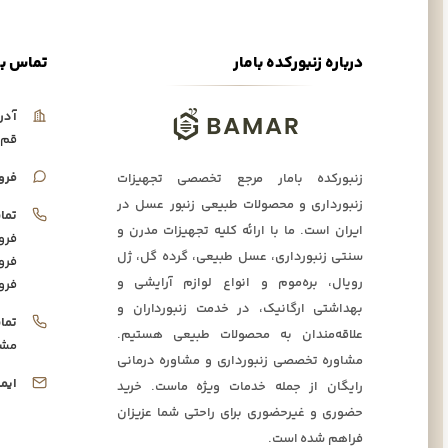
درباره زنبورکده بامار
تماس با
آدر
قم،
فرو
زنبورکده بامار مرجع تخصصی تجهیزات
زنبورداری و محصولات طبیعی زنبور عسل در
تما
ایران است. ما با ارائه کلیه تجهیزات مدرن و
فرو
سنتی زنبورداری، عسل طبیعی، گرده گل، ژل
فرو
رویال، بره‌موم و انواع لوازم آرایشی و
فرو
بهداشتی ارگانیک، در خدمت زنبورداران و
تما
علاقه‌مندان به محصولات طبیعی هستیم.
مشا
مشاوره تخصصی زنبورداری و مشاوره درمانی
ایم
رایگان از جمله خدمات ویژه ماست. خرید
حضوری و غیرحضوری برای راحتی شما عزیزان
فراهم شده است.