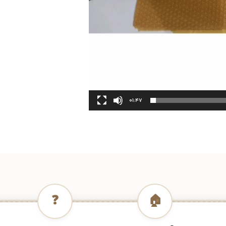
01:47
❓
🏠