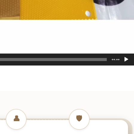
00:00
👤
🛡️