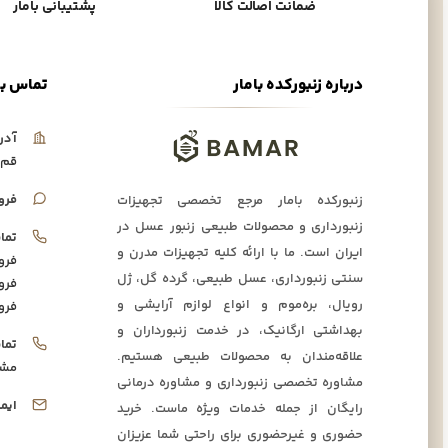
ضمانت اصالت کالا
پشتیبانی بامار
درباره زنبورکده بامار
تماس با
آدر
قم،
فرو
زنبورکده بامار مرجع تخصصی تجهیزات
زنبورداری و محصولات طبیعی زنبور عسل در
تما
ایران است. ما با ارائه کلیه تجهیزات مدرن و
فرو
سنتی زنبورداری، عسل طبیعی، گرده گل، ژل
فرو
رویال، بره‌موم و انواع لوازم آرایشی و
فرو
بهداشتی ارگانیک، در خدمت زنبورداران و
تما
علاقه‌مندان به محصولات طبیعی هستیم.
مشا
مشاوره تخصصی زنبورداری و مشاوره درمانی
ایم
رایگان از جمله خدمات ویژه ماست. خرید
حضوری و غیرحضوری برای راحتی شما عزیزان