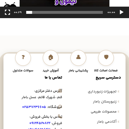
00:29
00:00
❓
🏠
👤
🛡️
ضمانت اصالت کالا
پشتیبانی بامار
آموزش خرید
سوالات متداول
نحوه
دسترسی سریع
تماس با ما
آدرس دفتر مرکزی:
»
تجهیزات زنبورداری
قم، شهرک قائم، عسل بامار
»
زنبورستان بامار
فروشگاه:
۰۲۵۳۷۲۳۶۶۰۵
»
محصولات طبیعی
تماس با بخش فروش:
»
آکادمی بامار
فروش:
۰۹۱۲۴۵۲۰۸۲۲