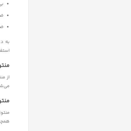
بی
ضد
ضد
به دل
استفا
منتو
از من
می‌شو
منتو
منتول
همچنی