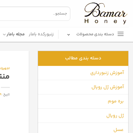
Ski
t
conten
زنبورکده بامار
مجله بامار
دسته بندی محصولات
دسته بندی مطالب
تجهیزات 
آموزش زنبورداری
منت
آموزش ژل رویال
تاریخ:
19 ژانویه
بره موم
ژل رویال
عسل