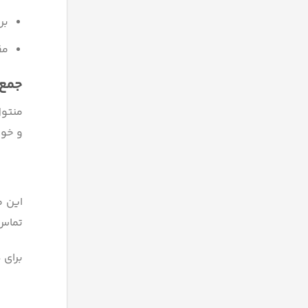
بر
مق
جمع‌
منتول
و خوا
این 
تماس 
برای 