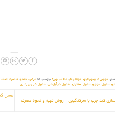
ندی:
تجهیزات زنبور‌داری
,
مجله بامار
,
مطالب ویژه
برچسب ها:
ترکیب نعناع
,
خاصیت خنک ک
ای منتول
,
مزایای منتول
,
منتول
,
منتول در آرایشی
,
منتول در زنبورداری
عسل گشن
ازی کبد چرب با سرکنگبین – روش تهیه و نحوه مصرف