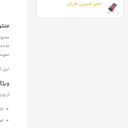
خمیر شیرین هربال
منتو
منتول
ماده 
سوسبز
این ترکیب از حدود 2000 
ویژگ
از وی
خا
ضد