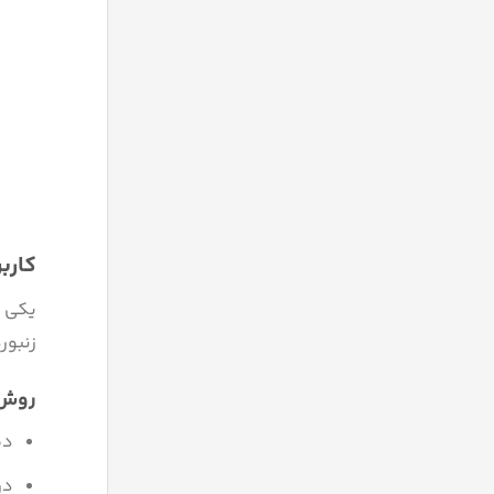
کارب
یکی ا
زنبور
روش ا
دمای 
در دمای