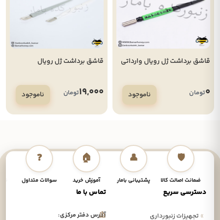
قاشق برداشت ژل رویال وارداتی
قاشق برداشت ژل رویال
19,000
0
تومان
تومان
ناموجود
ناموجود
❓
🏠
👤
🛡️
ضمانت اصالت کالا
پشتیبانی بامار
آموزش خرید
سوالات متداول
نحوه
دسترسی سریع
تماس با ما
آدرس دفتر مرکزی:
»
تجهیزات زنبورداری